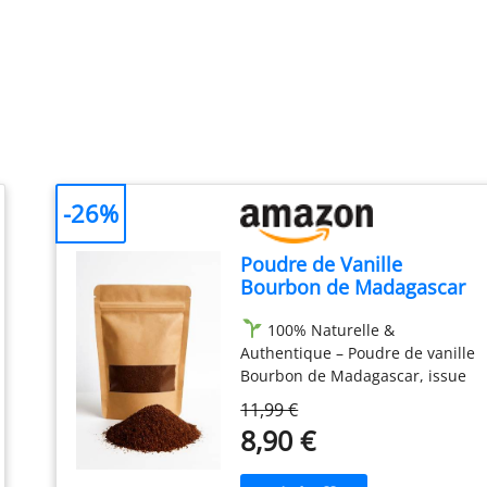
-26%
Poudre de Vanille
Bourbon de Madagascar
100% Naturelle - 50gr Net
100% Naturelle &
Gousse de Vanille
Authentique – Poudre de vanille
Entières Moulue
Bourbon de Madagascar, issue
de gousses entières, sans
11,99 €
additifs ni colorants.
Saveur
8,90 €
Riche & Intense – Un arôme
profond et parfumé qui sublime