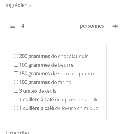
Ingrédients
–
+
personnes
200
grammes
de chocolat noir
100
grammes
de beurre
150
grammes
de sucre en poudre
100
grammes
de farine
3
unités
de œufs
1
cuillère à café
de épices de vanille
1
cuillère à café
de levure chimique
Ustensiles