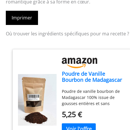
romantique grâce à sa forme en cœur.
Imprimer
Où trouver les ingrédients spécifiques pour ma recette ?
Poudre de Vanille
Bourbon de Madagascar
100% Naturelle - 20gr Net
Poudre de vanille bourbon de
Gousse de Vanille
Madagascar 100% issue de
Entières Moulue
gousses entières et sans
additifs. Conditionnement
5,25 €
sachet zip 20 gr Net Origine :
Madagascar