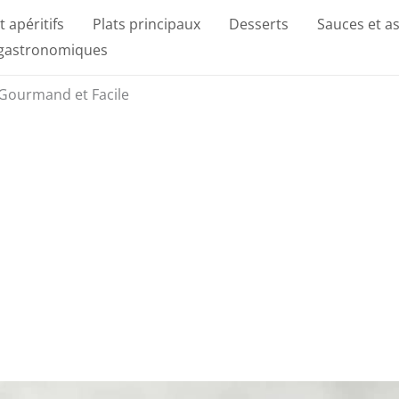
t apéritifs
Plats principaux
Desserts
Sauces et a
 gastronomiques
 Gourmand et Facile