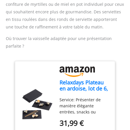
et son poids est de 198 g.
antiadhésive, vous
confiture de myrtilles ou de miel en pot individuel pour ceux
pouvez facilement
qui souhaitent encore plus de gourmandise. Des serviettes
nettoyer le ustensiles de
en tissu roulées dans des ronds de serviette apporteront
cuisson. Rincez
simplement le moule
une touche de raffinement à votre table du matin.
avec de l'eau savonneuse
Où trouver la vaisselle adaptée pour une présentation
pendant quelques
minutes, puis essuyez-le
parfaite ?
avec un chiffon humide
ou placez le moule de
pâtisserie en silicone
dans l’étagère supérieure
du lave-vaisselle.
Relaxdays Plateau
en ardoise, lot de 6,
26 x 16 cm, assiette
Service: Présenter de
de présentation,
manière élégante
rectangulaire, plat
entrées, snacks ou
de service,
desserts avec le plateau
anthracite
31,99 €
en ardoise 6 pièces: Le