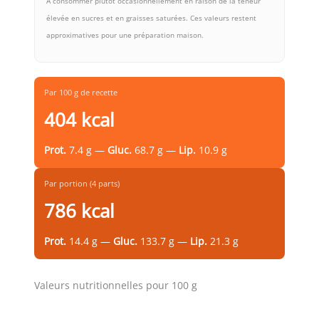
À consommer plutôt occasionnellement en raison de la teneur
élevée en sucres et en graisses saturées. Ces valeurs restent
approximatives pour une préparation maison.
Par 100 g de recette
404 kcal
Prot.
7.4 g —
Gluc.
68.7 g —
Lip.
10.9 g
Par portion (4 parts)
786 kcal
Prot.
14.4 g —
Gluc.
133.7 g —
Lip.
21.3 g
Valeurs nutritionnelles pour 100 g