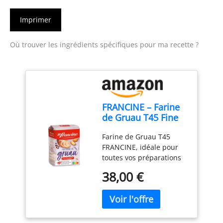
Imprimer
Où trouver les ingrédients spécifiques pour ma recette ?
FRANCINE – Farine
de Gruau T45 Fine
et Légère, Parfaite
Farine de Gruau T45
pour Vos Pâtisseries
FRANCINE, idéale pour
Maison (1 kg) - Le
toutes vos préparations
Lot De 4
pâtissières fines et
38,00 €
légères. Qualité
supérieure pour des
résultats homogènes et
une texture parfaite dans
vos recettes. Farine