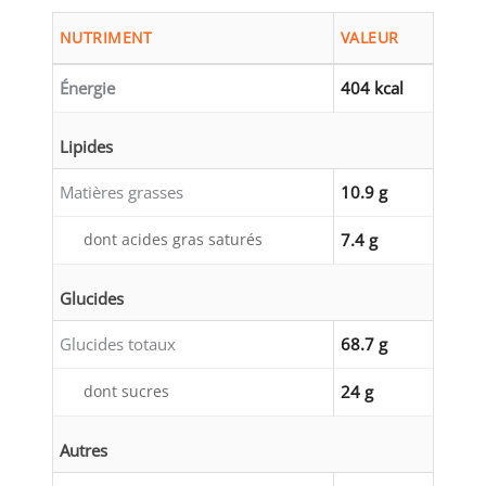
NUTRIMENT
VALEUR
Énergie
404 kcal
Lipides
Matières grasses
10.9 g
dont acides gras saturés
7.4 g
Glucides
Glucides totaux
68.7 g
dont sucres
24 g
Autres