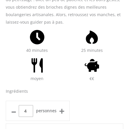
vous obtiendrez des brioches dignes des meilleures
boulangeries artisanales. Alors, retroussez vos manches, et
laissez-vous guider pas à pas.
40 minutes
25 minutes
moyen
€€
Ingrédients
–
+
personnes