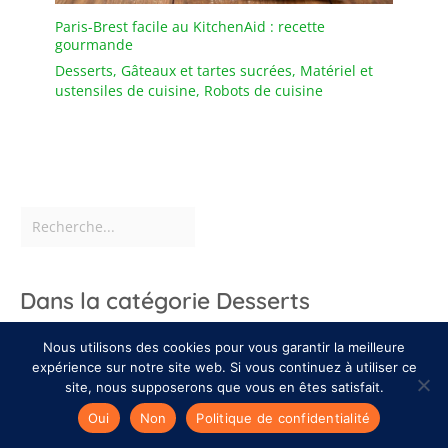
Paris-Brest facile au KitchenAid : recette
gourmande
Desserts
,
Gâteaux et tartes sucrées
,
Matériel et
ustensiles de cuisine
,
Robots de cuisine
Dans la catégorie Desserts
Nous utilisons des cookies pour vous garantir la meilleure
expérience sur notre site web. Si vous continuez à utiliser ce
site, nous supposerons que vous en êtes satisfait.
Oui
Non
Politique de confidentialité