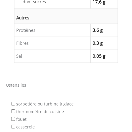
dont sucres
17.6 g
Autres
Protéines
3.6 g
Fibres
0.3 g
Sel
0.05 g
Ustensiles
sorbetière ou turbine à glace
thermomètre de cuisine
fouet
casserole