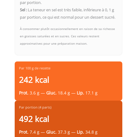
par portion.
Sel :
La teneur en sel est très faible, inférieure à 0, 1 g
par portion, ce qui est normal pour un dessert sucré.
À consommer plutôt occasionnellement en raison de sa richesse
en graisses saturées et en sucres. Ces valeurs restent
approximatives pour une préparation maison.
Par 100 g de recette
242 kcal
Prot.
3.6 g —
Gluc.
18.4 g —
Lip.
17.1 g
Par portion (4 parts)
492 kcal
Prot.
7.4 g —
Gluc.
37.3 g —
Lip.
34.8 g