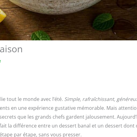
maison
e
ilie tout le monde avec l’été.
Simple, rafraîchissant, généreu
ients en une expérience gustative mémorable. Mais attentio
 secrets que les grands chefs gardent jalousement. Aujourd’
 fait la différence entre un dessert banal et un dessert dont
 étape par étape, sans vous presser.