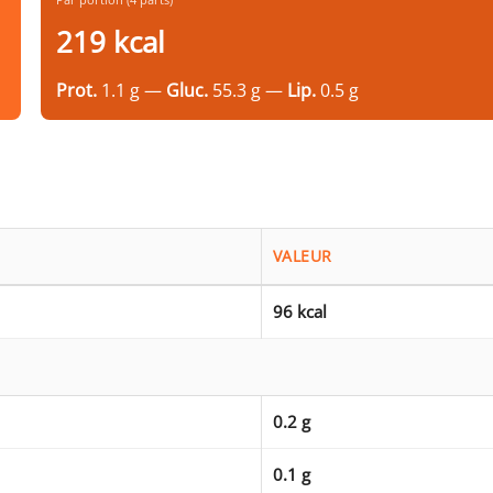
219 kcal
Prot.
1.1 g —
Gluc.
55.3 g —
Lip.
0.5 g
VALEUR
96 kcal
0.2 g
0.1 g