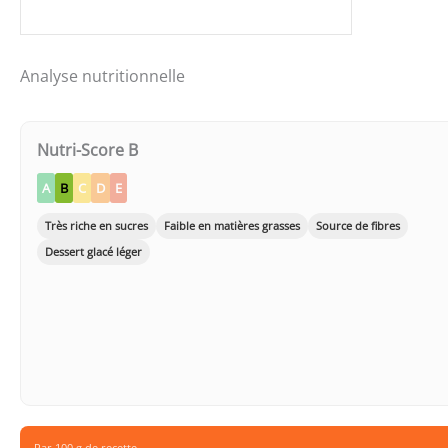
Analyse nutritionnelle
Nutri-Score B
A
B
C
D
E
Très riche en sucres
Faible en matières grasses
Source de fibres
Dessert glacé léger
Par 100 g de recette