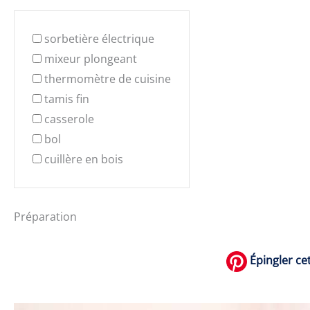
sorbetière électrique
mixeur plongeant
thermomètre de cuisine
tamis fin
casserole
bol
cuillère en bois
Préparation
Épingler cet