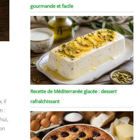
gourmande et facile
Recette de Méditerranée glacée : dessert
x
, il
rafraîchissant
n :
hui,
 on