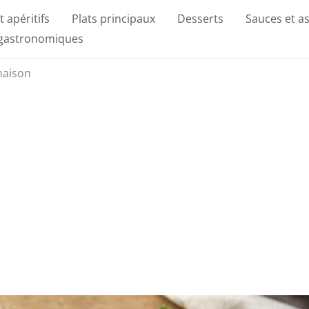
t apéritifs
Plats principaux
Desserts
Sauces et a
 gastronomiques
 maison