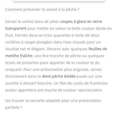
et grands événements
quelques minutes,
Vous pouvez facilement
Processus facile en 3
pin
ajouter un mélange de
Comment présenter le sorbet à la pêche ?
étapes : 1) Mélangez vos
crème glacée et divers
ingrédients préférés et
ingrédients, tels que des
Servez le sorbet dans de jolies
coupes à glace en verre
placez-les dans la cuve 2)
pépites de chocolat ou
transparent
pour mettre en valeur la belle couleur dorée du
Assemblez l’appareil et
des noix, sans ouvrir le
fruit. Formez deux ou trois
quenelles
à l’aide de deux
ajoutez de la glace ainsi
couvercle, sans
que du sel gemme 3)
interrompre le processus
cuillères à soupe plongées dans l’eau chaude pour un
Branchez et allumez
de production.
résultat net et élégant. Décorez avec quelques
feuilles de
l’appareil Utilisation
【Facile à Nettoyer】 La
menthe fraîche
, une fine tranche de pêche ou quelques
simple et rapide : il suffit
sorbetière électrique est
éclats de pistaches pour apporter de la couleur et du
d’ajouter le mélange
facile à utiliser et
d’ingrédients dans
croquant. Pour une présentation plus originale, servez
conviviale pour les
l’appareil et d’utiliser le
personnes âgées et les
directement dans la
demi-pêche évidée
posée sur une
moteur automatique ou
enfants. La machine à
assiette à dessert blanche. Un filet de coulis de framboise
la manivelle pour obtenir
glace en acier inoxydable
autour apportera une touche de couleur spectaculaire.
rapidement un délicieux
a peu de pièces, un
dessert à l’ancienne
démontage et un
Où trouver la vaisselle adaptée pour une présentation
Fonctionnement
assemblage faciles et un
parfaite ?
silencieux : le moteur
nettoyage pratique. La
électrique s’attache
sorbetière turbine à