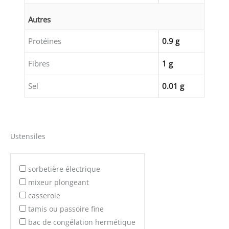
Autres
Protéines
0.9 g
Fibres
1 g
Sel
0.01 g
Ustensiles
sorbetière électrique
mixeur plongeant
casserole
tamis ou passoire fine
bac de congélation hermétique