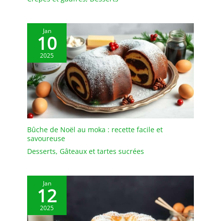
bon temp de dessert ☞☞
☞ ARTISANAT: Les
anciennes compétences
Jan
de fabrication de la
10
porcelaine transmises
dans le folklore chinois,
2025
la cuisson à température
précise, la surface
blanche lisse, ainsi que
la concentration à 100%
des artisans et les
exigences de haute
qualité, confèrent à nos
Bûche de Noël au moka : recette facile et
produits une belle
savoureuse
apparence et une qualité
Desserts
,
Gâteaux et tartes sucrées
qui peuvent résister à
l'épreuve du temps.Dans
l'ensemble, Tous sont
Jan
simplement pour vous
12
offrir une expérience
2025
culinaire parfaite. ☞☞☞
À PROPOS DE CETTE