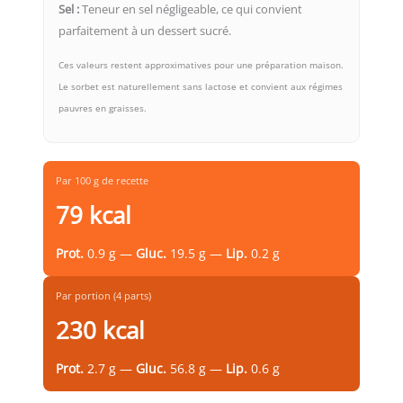
Sel :
Teneur en sel négligeable, ce qui convient
parfaitement à un dessert sucré.
Ces valeurs restent approximatives pour une préparation maison.
Le sorbet est naturellement sans lactose et convient aux régimes
pauvres en graisses.
Par 100 g de recette
79 kcal
Prot.
0.9 g —
Gluc.
19.5 g —
Lip.
0.2 g
Par portion (4 parts)
230 kcal
Prot.
2.7 g —
Gluc.
56.8 g —
Lip.
0.6 g