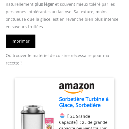
naturellement
plus léger
et souvent mieux toléré par les
personnes intolérantes au lactose. Sa texture, moins
onctueuse que la glace, est en revanche bien plus intense
en saveurs fruitées.
Imprimer
Où trouver le matériel de cuisine nécessaire pour ma
recette ?
Sorbetière Turbine à
Glace, Sorbetière
Électrique, Machine
【 2L Grande
à Glace en Acier
Capacité】: 2L de grande
Inoxydable, 2L
capacité peuvent fournir