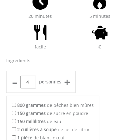
20 minutes
5 minutes
facile
€
Ingrédients
–
+
personnes
800
grammes
de pêches bien mûres
150
grammes
de sucre en poudre
150
millilitres
de eau
2
cuillères à soupe
de jus de citron
1
pièce
de blanc d’œuf