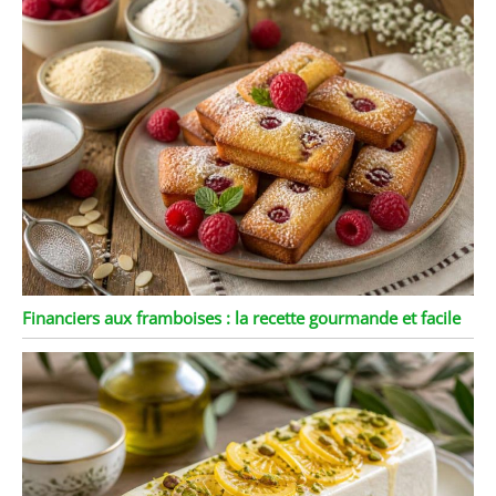
vaisselle en porcelaine a
subi un processus de
production complet et
n'aura pas d'odeur
particulière. S'il y a une
légère odeur de la boîte
lorsque l'emballage est
ouvert, vous pouvez
placer les produits au
soleil pendant dix à vingt
minutes. La porcelaine
de haute qualité
n'affectera pas Le goût de
la nourriture elle-même,
Financiers aux framboises : la recette gourmande et facile
vous pouvez également
utiliser ses propres
caractéristiques pour
rendre la nourriture plus
délicieuse. MALACASA
vous souhaite un bon
appétit