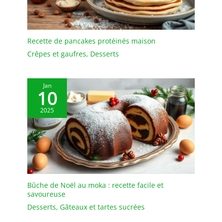
décolora ★ MARQUE
PROFESIONNEL DE
VAISSELLE COUVERT ★
vancasso fournit des
Recette de pancakes protéinés maison
accessoires de cuisine et
Crêpes et gaufres
,
Desserts
vaisselles en porcelaine /
céramique des différents
styles, des couleurs
Jan
variantes, combinaisons
10
multiples pour satisfaire
la diversité des
2025
demandes
Bûche de Noël au moka : recette facile et
savoureuse
Desserts
,
Gâteaux et tartes sucrées