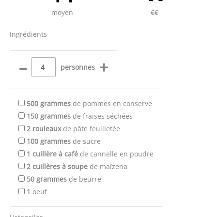
moyen
€€
Ingrédients
–
+
personnes
500
grammes
de pommes en conserve
150
grammes
de fraises séchées
2
rouleaux
de pâte feuilletée
100
grammes
de sucre
1
cuillère à café
de cannelle en poudre
2
cuillères à soupe
de maïzena
50
grammes
de beurre
1
oeuf