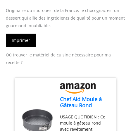
Originaire du sud-ouest de la France, le chocognac est un
dessert qui allie des ingrédients de qualité pour un moment
gourmand inoubliable.
Imprimer
Où trouver le matériel de cuisine nécessaire pour ma
recette ?
Chef Aid Moule à
Gâteau Rond
Amovible,
USAGE QUOTIDIEN : Ce
Antiadhésif avec
moule à gâteau rond
Base Démontable
avec revêtement
pour Démoulage