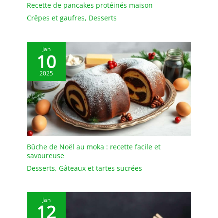
Recette de pancakes protéinés maison
Crêpes et gaufres
,
Desserts
Jan
10
2025
Bûche de Noël au moka : recette facile et
savoureuse
Desserts
,
Gâteaux et tartes sucrées
Jan
12