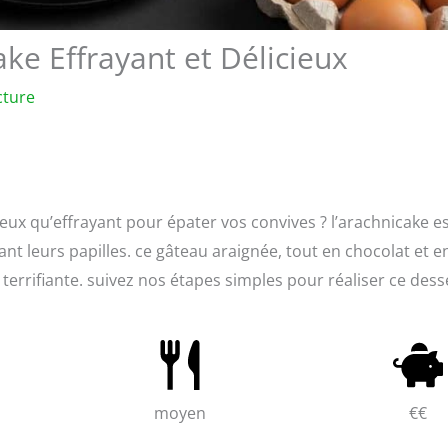
ake Effrayant et Délicieux
cture
ux qu’effrayant pour épater vos convives ? l’arachnicake es
sant leurs papilles. ce gâteau araignée, tout en chocolat et e
 terrifiante. suivez nos étapes simples pour réaliser ce dess
moyen
€€