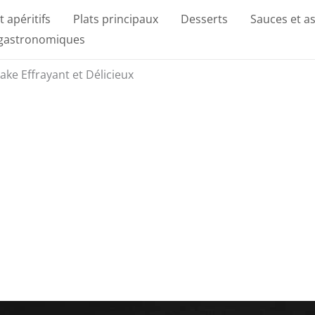
t apéritifs
Plats principaux
Desserts
Sauces et a
 gastronomiques
ake Effrayant et Délicieux