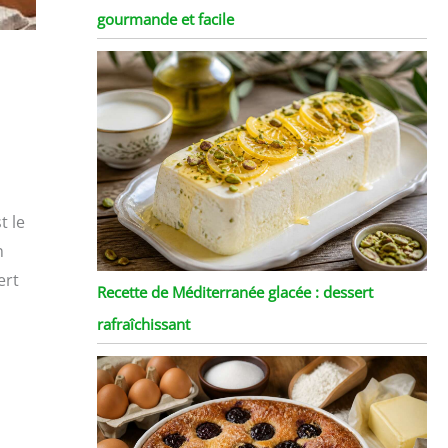
gourmande et facile
t le
n
ert
Recette de Méditerranée glacée : dessert
rafraîchissant