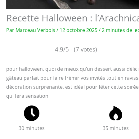
Recette Halloween : l’Arachnic
Par
Marceau Verbois
/
12 octobre 2025
/
2 minutes de le
4.9/5 - (7 votes)
pour halloween, quoi de mieux qu’un dessert aussi délicie
gâteau parfait pour faire frémir vos invités tout en ravis
décoration surprenante, est idéal pour fêter cette soirée
qui fera sensation.
30 minutes
35 minutes