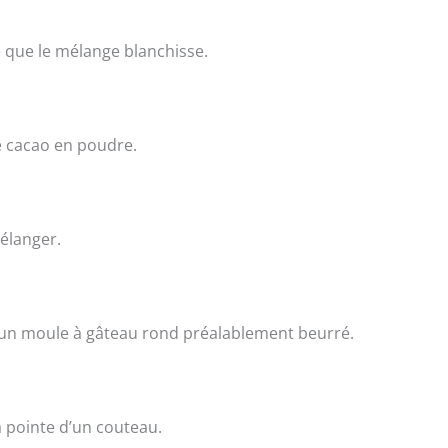
e que le mélange blanchisse.
le cacao en poudre.
mélanger.
ns un moule à gâteau rond préalablement beurré.
a pointe d’un couteau.