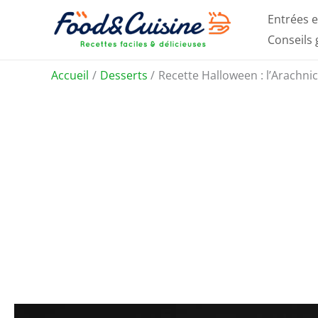
Aller
Entrées e
au
Conseils
contenu
Accueil
Desserts
Recette Halloween : l’Arachnic