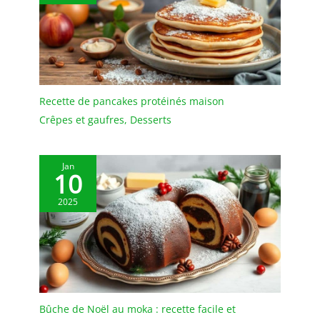
dans un carton de
fabriquer du savon, des
qualité, ce plateau
bougies parfumées, des
rectangulaire se
bijoux en résine ou des
montrera suffisamment
décorations en argile. Ils
ferme en main pour
répondent ainsi aux
éviter une chute des
exigences les plus
produits lors de
Recette de pancakes protéinés maison
diverses en matière de
déplacements au milieu
pâtisserie, de travaux
Crêpes et gaufres
,
Desserts
des convives et invités
manuels et d'accessoires
Ces plateaux sont
de maison 【CADEAU
généralement
PARFAIT】 Ces formes en
Jan
recommandés pour les
10
cœur sont idéales pour
traiteurs mais peuvent
rendre les fêtes spéciales
aussi être utilisés dans
2025
et exprimer des
des boulangeries pour la
sentiments. Parfait pour
présentation de quiches,
la Saint-Valentin, la fête
tartes ou encore paninis
des mères, les
en vitrine. Finement
anniversaires et d'autres
recouverts d'une
occasions, pour créer des
pellicule, nos plats
attentions personnelles
traiteur en carton sont
Bûche de Noël au moka : recette facile et
comme des pralines