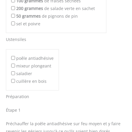
100
grammes
de fraises séchées
200
grammes
de salade verte en sachet
50
grammes
de pignons de pin
sel et poivre
Ustensiles
poêle antiadhésive
mixeur plongeant
saladier
cuillère en bois
Préparation
Étape 1
Préchauffer la poêle antiadhésive sur feu moyen et y faire
revenir les gésiers jusqu’à ce qu’ils soient bien dorés.