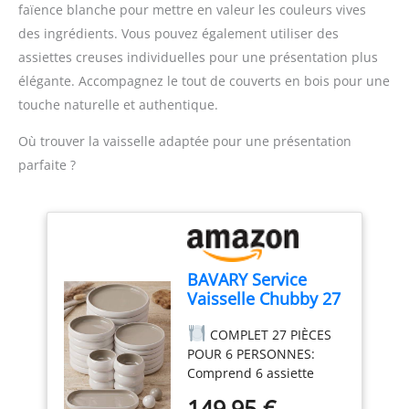
faïence blanche pour mettre en valeur les couleurs vives
et plus agréable DESIGN
Contenu de la livraison :
des ingrédients. Vous pouvez également utiliser des
CONFORTABLE : Une
Mixeur plongeant
poignée ergonomique
ErgoMixx 600 W avec 2
assiettes creuses individuelles pour une présentation plus
avec une prise en main
vitesses et gobelet
élégante. Accompagnez le tout de couverts en bois pour une
texturée, pour
doseur
touche naturelle et authentique.
expérience plus facile et
plus confortable, idéal
Où trouver la vaisselle adaptée pour une présentation
pour une utilisation
parfaite ?
fréquente DURABLE : 2
lames Zelkrom qui
garantissent des
performances durables
REPARABILITE 15 ANS AU
JUSTE PRIX : engagement
BAVARY Service
de réparabilité 15 ans au
Vaisselle Chubby 27
juste prix grâce à notre
Pcs – Set De Table &
réseau de 6200
COMPLET 27 PIÈCES
Assiette Porcelaine
réparateurs dans le
POUR 6 PERSONNES:
– Service De Table 6
monde, pour contribuer
Comprend 6 assiette
Personnes De Plates
à la protection de
plate 27 cm, 6 assiettes
& Assiette Creuse,
l’environnement et à la
149,95 €