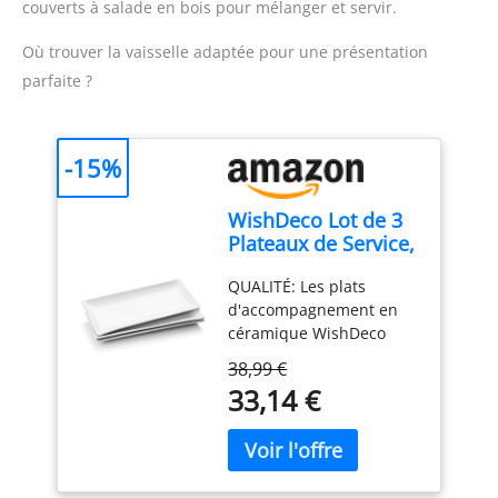
couverts à salade en bois pour mélanger et servir.
Où trouver la vaisselle adaptée pour une présentation
parfaite ?
-15%
WishDeco Lot de 3
Plateaux de Service,
Assiettes
QUALITÉ: Les plats
Rectangulaires
d'accompagnement en
Blanches 35x15 cm,
céramique WishDeco
Grandes Assiettes à
sont fabriqués en
Dîner en Porcelaine,
38,99 €
porcelaine
Plateaux de fête
33,14 €
professionnelle durable,
pour Dessert,
les plats sont résistants
Buffet, Entrée, Steak
et durables ainsi
qu'élégants. Matériel de
classe de restaurant