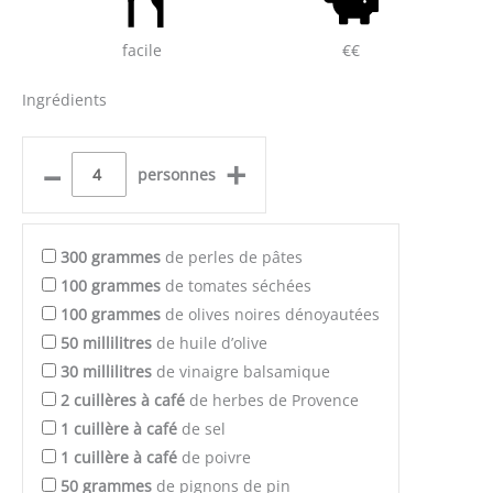
facile
€€
Ingrédients
–
+
personnes
300
grammes
de perles de pâtes
100
grammes
de tomates séchées
100
grammes
de olives noires dénoyautées
50
millilitres
de huile d’olive
30
millilitres
de vinaigre balsamique
2
cuillères à café
de herbes de Provence
1
cuillère à café
de sel
1
cuillère à café
de poivre
50
grammes
de pignons de pin