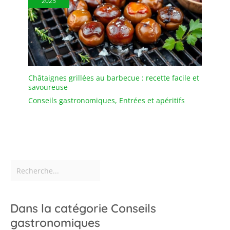
2025
questions, n'hésitez pas
à nous contacter. Nos
pailles en verre ont des
bords lisses qui peuvent
protéger vos lèvres.
Châtaignes grillées au barbecue : recette facile et
savoureuse
Conseils gastronomiques
,
Entrées et apéritifs
Dans la catégorie Conseils
gastronomiques