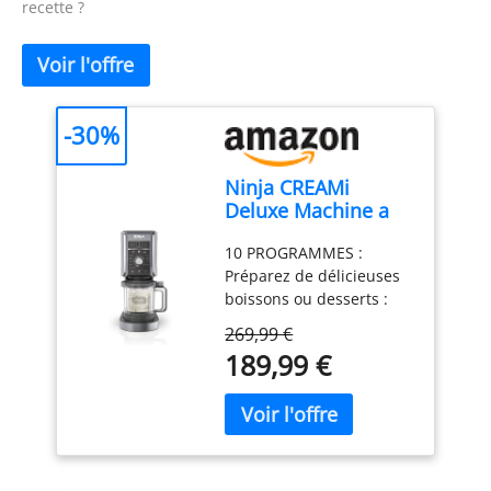
recette ?
-30%
Ninja CREAMi
Deluxe Machine a
glace et sorbetière,
10 PROGRAMMES :
2 bacs NC502EU
Préparez de délicieuses
boissons ou desserts :
Crème glacée, Sorbet,
269,99 €
Crème glacée légère,
189,99 €
Glace à l'Italienne,
Milkshake, Extras,
Frappé, Boisson glacée,
Granité et Yaourt glacé.
CUVE FORMAT FAMILIAL :
La CREAMi Deluxe