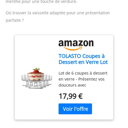
menthe pour une touche de verdure.
H : 42,39 cm x l : 21,38
cm. Poids : 6,54 kg
Où trouver la vaisselle adaptée pour une présentation
parfaite ?
TOLASTO Coupes à
Dessert en Verre Lot
de 6, Verrines en
Lot de 6 coupes à dessert
Verre 180 ml avec
en verre - Présentez vos
Pied, Bols à Dessert
douceurs avec
Vintage Transparent
délicatesse grâce à ces
pour Glace,
17,99 €
coupes à dessert
Tiramisu, Mousse,
transparentes. Leur
Sundae, Salade de
format 180 ml convient
Fruits, Pudding et
aux portions
Apéritif
individuelles de tiramisu,
mousse, crème, pudding,