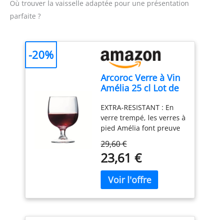
Où trouver la vaisselle adaptée pour une présentation
parfaite ?
-20%
Arcoroc Verre à Vin
Amélia 25 cl Lot de
6
EXTRA-RESISTANT : En
verre trempé, les verres à
pied Amélia font preuve
d'une très grande
29,60 €
résistance aux chocs.
23,61 €
Vous pouvez les
manipuler sans crainte …
ils sont donc idéaux à
manipuler pendant les
heures de pointes, en
usage professionnel. Ces