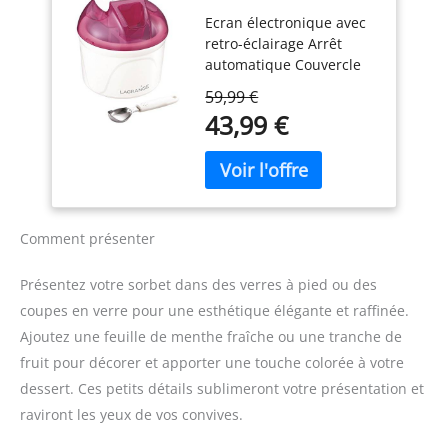
Ecran LCD Cuve 1,5
SAVEURS EN UN : Utilisez
Ecran électronique avec
L Framboise
les fonctions « haut » et «
retro-éclairage Arrêt
bas » pour créer deux
automatique Couvercle
saveurs de crème glacée
transparent avec
différentes dans un seul
59,99 €
ouverture Cuve
pot Deluxe, comme cerise
43,99 €
réfrigérante - contenance
et vanille. DES DÉLICES
1,5L Couvercle de
GLACÉS PERSONNALISÉS :
stockage Cuillère à glace
Des crèmes glacées et
en inox Couleur:
des boissons, à votre
Framboise Puissance: 12
sauce. Essayez
W
différentes combinaisons
Comment présenter
ou créez des en-cas
cétogéniques, faibles en
Présentez votre sorbet dans des verres à pied ou des
sucre ou végans.
coupes en verre pour une esthétique élégante et raffinée.
Dimensions : L : 30,5 cm x
Ajoutez une feuille de menthe fraîche ou une tranche de
H : 42,39 cm x l : 21,38
cm. Poids : 6,54 kg
fruit pour décorer et apporter une touche colorée à votre
dessert. Ces petits détails sublimeront votre présentation et
raviront les yeux de vos convives.