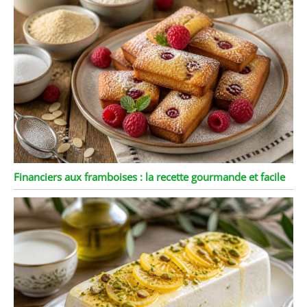
coupe lisse ne fera pas
mal à votre main, mais
coupera la bouteille
parfaitement. Ce coupe-
bouteilles en métal très
résistant.
Financiers aux framboises : la recette gourmande et facile