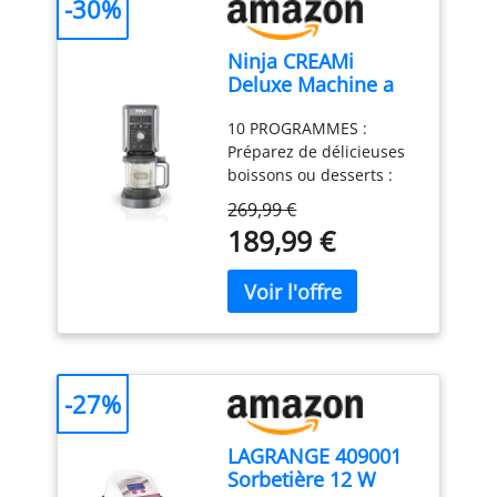
-30%
Ninja CREAMi
Deluxe Machine a
glace et sorbetière,
10 PROGRAMMES :
2 bacs NC502EU
Préparez de délicieuses
boissons ou desserts :
Crème glacée, Sorbet,
269,99 €
Crème glacée légère,
189,99 €
Glace à l'Italienne,
Milkshake, Extras,
Frappé, Boisson glacée,
Granité et Yaourt glacé.
CUVE FORMAT FAMILIAL :
La CREAMi Deluxe
comprend 2 potsDeluxe
-27%
de 710 ml, pour que vous
puissiez savourer encore
LAGRANGE 409001
plus de délicieux en-cas
Sorbetière 12 W
glacés. CRÉEZ DEUX