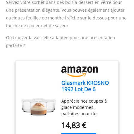
GARANTIE ÉTENDUE DE 2
Servez votre sorbet dans des bols à dessert en verre pour
textures onctueuses,
ANS : Profitez d'une
une présentation élégante. Vous pouvez également ajouter
avec les lames ProBlend
garantie 2 ans avec SAV
quelques feuilles de menthe fraîche sur le dessus pour une
Plus et le bocal nervuré
en France pour une
pour une circulation
utilisation durable en
touche de couleur et de saveur.
optimale GRAND
toute sérénité
CAPACITÉ : Avec 2L, dont
Où trouver la vaisselle adaptée pour une présentation
1,5L de capacité utile, ce
parfaite ?
blender mixeur est
parfait pour créer des
smoothies sains et
délicieux pour toute la
famille en une seule fois
PRATIQUE ET FACILE À
Glasmark KROSNO
NETTOYER : Utilisation
1992 Lot De 6
pratique et un nettoyage
Coupes À Glace En
facile grâce aux 3
Apprécie nos coupes à
Verre Transparent
vitesses avec fonction
glace modernes,
Coupes À Dessert
Pulse, lames détachables
parfaites pour des
Lavables Au Lave-
pour un nettoyage
desserts classiques ou
Vaisselle 170 ml
14,83 €
optimal, et pièces
créatifs, du tiramisu aux
lavables au lave-vaisselle
verrines fruitées. Ces