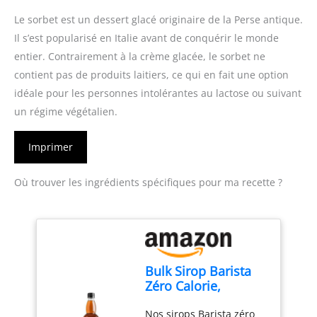
Le sorbet est un dessert glacé originaire de la Perse antique.
Il s’est popularisé en Italie avant de conquérir le monde
entier. Contrairement à la crème glacée, le sorbet ne
contient pas de produits laitiers, ce qui en fait une option
idéale pour les personnes intolérantes au lactose ou suivant
un régime végétalien.
Imprimer
Où trouver les ingrédients spécifiques pour ma recette ?
Bulk Sirop Barista
Zéro Calorie,
Vanille, 1 Litre,
Nos sirops Barista zéro
Parfait pour les