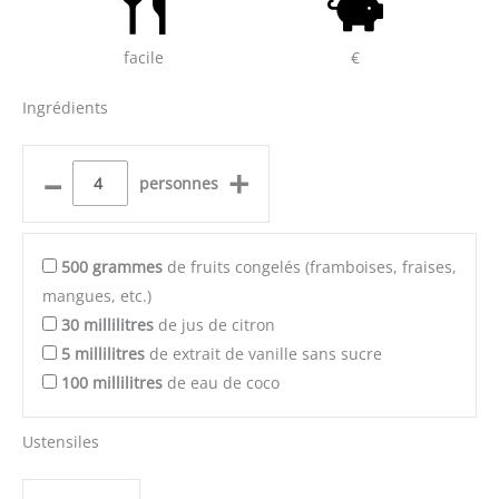
facile
€
Ingrédients
–
+
personnes
500
grammes
de fruits congelés (framboises, fraises,
mangues, etc.)
30
millilitres
de jus de citron
5
millilitres
de extrait de vanille sans sucre
100
millilitres
de eau de coco
Ustensiles