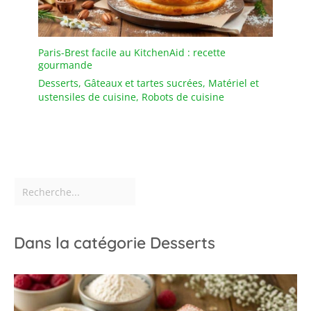
ceux qui aiment cuisiner
ou recevoir.
ACHAT
SANS RISQUE : En cas de
Paris-Brest facile au KitchenAid : recette
casse à la livraison, notre
gourmande
équipe vous renvoie
immédiatement un set
Desserts
,
Gâteaux et tartes sucrées
,
Matériel et
ustensiles de cuisine
,
Robots de cuisine
neuf. Emballage renforcé
et sécurisé. Votre
satisfaction est notre
priorité absolue.
Dans la catégorie Desserts