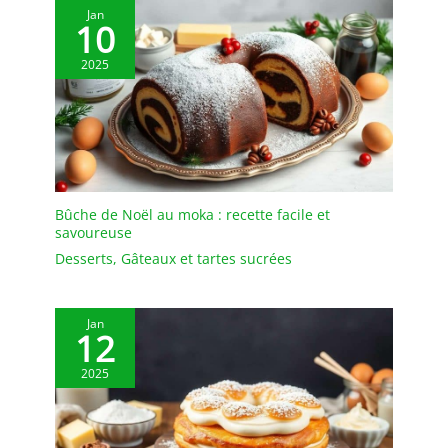
Jan
aux chocs thermiques,
10
aux rayures et à l’usage
intensif. Compatibles
2025
lave-vaisselle,
réfrigérateur,
congélateur et micro-
ondes. Une qualité
professionnelle conçue
pour durer, idéale autant
pour la cuisine familiale
Bûche de Noël au moka : recette facile et
que pour les passionnés
savoureuse
de pâtisserie.
IDÉE
Desserts
,
Gâteaux et tartes sucrées
CADEAU PARFAITE : Un
ensemble de bols
modernes et polyvalents
Jan
12
qui fait plaisir en toute
occasion : anniversaire,
2025
Noël, crémaillère,
mariage, fête des Mères
ou fête des Pères. Un
cadeau utile pour tous