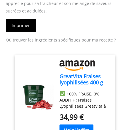
apprécié pour sa fraîcheur et son mélange de saveurs
sucrées et acidulées.
Imprimer
Où trouver les ingrédients spécifiques pour ma recette ?
GreatVita Fraises
lyophilisées 400 g –
Tranches de fraises
100% FRAISE, 0%
croustillantes sans
ADDITIF : Fraises
sucre ajouté – Fruits
Lyophilisées GreatVita à
lyophilisés – Fraises
partir de fraises entières
séchées – Snack &
34,99 €
mûres, sans sucre ajouté,
garniture pour
sans conservateurs, sans
céréales, yaourts et