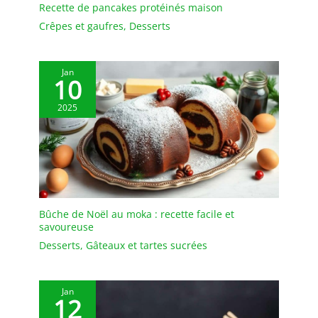
nettoyage, il doit être
Recette de pancakes protéinés maison
séché afin de le garder
Crêpes et gaufres
,
Desserts
au sec. ✔[Remarque
importante] : si vous
rencontrez des
Jan
difficultés, n'hésitez pas
10
à nous contacter. Nous
2025
vous répondrons dans
les 24 heures.
Bûche de Noël au moka : recette facile et
savoureuse
Desserts
,
Gâteaux et tartes sucrées
Jan
12