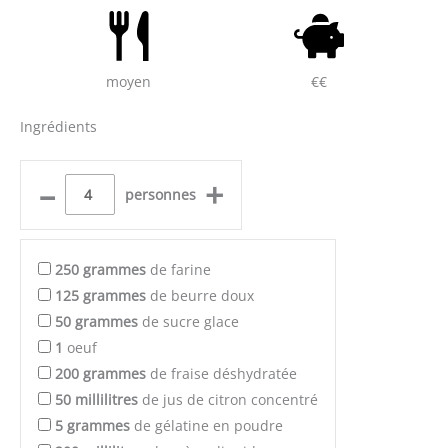
moyen
€€
Ingrédients
–
+
personnes
250
grammes
de farine
125
grammes
de beurre doux
50
grammes
de sucre glace
1
oeuf
200
grammes
de fraise déshydratée
50
millilitres
de jus de citron concentré
5
grammes
de gélatine en poudre