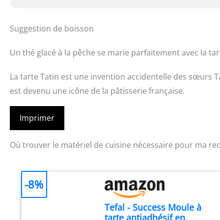
Suggestion de boisson
Un thé glacé à la pêche se marie parfaitement avec la tart
La tarte Tatin est une invention accidentelle des sœurs T
est devenu une icône de la pâtisserie française.
Imprimer
Où trouver le matériel de cuisine nécessaire pour ma rec
-8%
Tefal - Success Moule à
tarte antiadhésif en