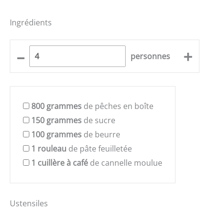
Ingrédients
–
+
personnes
800
grammes
de pêches en boîte
150
grammes
de sucre
100
grammes
de beurre
1
rouleau
de pâte feuilletée
1
cuillère à café
de cannelle moulue
Ustensiles