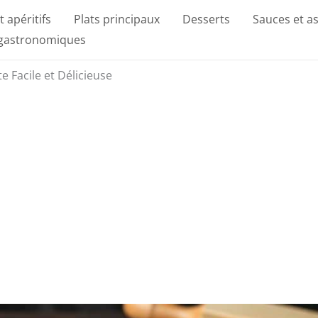
t apéritifs
Plats principaux
Desserts
Sauces et a
 gastronomiques
e Facile et Délicieuse