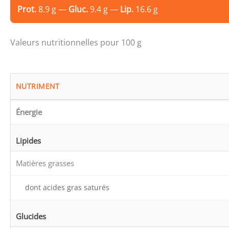
Prot.
8.9 g —
Gluc.
9.4 g —
Lip.
16.6 g
Valeurs nutritionnelles pour 100 g
NUTRIMENT
Énergie
Lipides
Matières grasses
dont acides gras saturés
Glucides