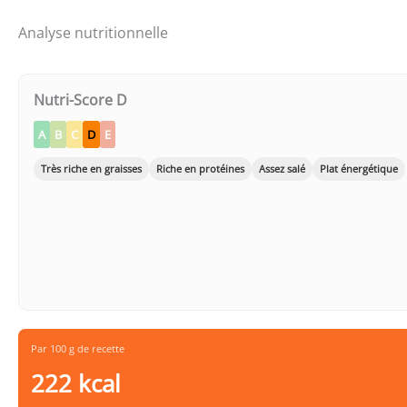
Analyse nutritionnelle
Nutri-Score D
A
B
C
D
E
Très riche en graisses
Riche en protéines
Assez salé
Plat énergétique
Par 100 g de recette
222 kcal