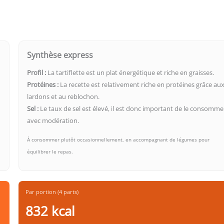
Synthèse express
Profil :
La tartiflette est un plat énergétique et riche en graisses.
Protéines :
La recette est relativement riche en protéines grâce au
lardons et au reblochon.
Sel :
Le taux de sel est élevé, il est donc important de le consomme
avec modération.
À consommer plutôt occasionnellement, en accompagnant de légumes pour
équilibrer le repas.
Par portion (4 parts)
832 kcal