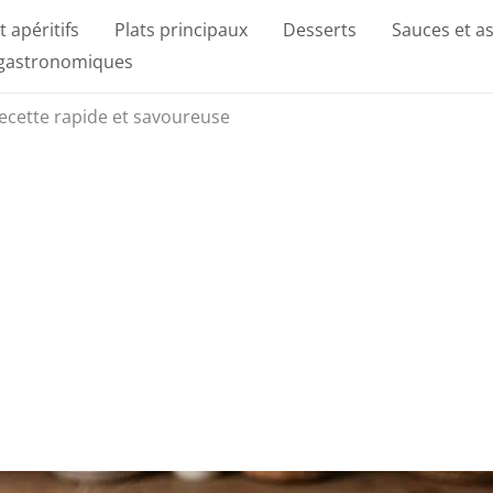
t apéritifs
Plats principaux
Desserts
Sauces et a
 gastronomiques
: recette rapide et savoureuse