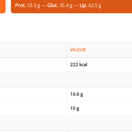
Prot.
33.3 g —
Gluc.
35.4 g —
Lip.
62.5 g
VALEUR
222 kcal
16.6 g
10 g