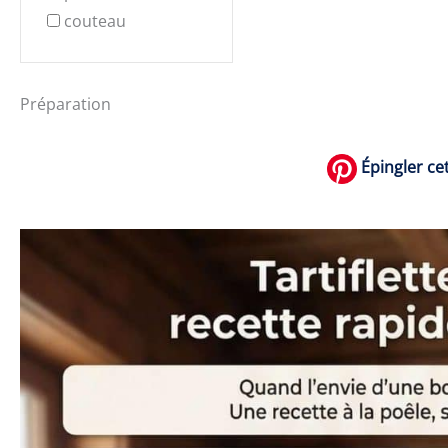
couteau
Préparation
Épingler cet