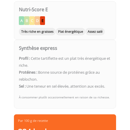
Nutri-Score E
A
B
C
D
E
Très riche en graisses
Plat énergétique
Assez salé
Synthèse express
Profil :
Cette tartiflette est un plat très énergétique et
riche.
Protéines :
Bonne source de protéines grâce au
reblochon.
Sel :
Une teneur en sel élevée, attention aux excès.
À consommer plutôt occasionnellement en raison de sa richesse.
Par 100 g de recette