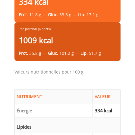
334 kcal
Prot.
11.8 g —
Gluc.
33.5 g —
Lip.
17.1 g
Par portion (4 parts)
1009 kcal
Prot.
35.8 g —
Gluc.
101.2 g —
Lip.
51.7 g
Valeurs nutritionnelles pour 100 g
NUTRIMENT
VALEUR
Énergie
334 kcal
Lipides