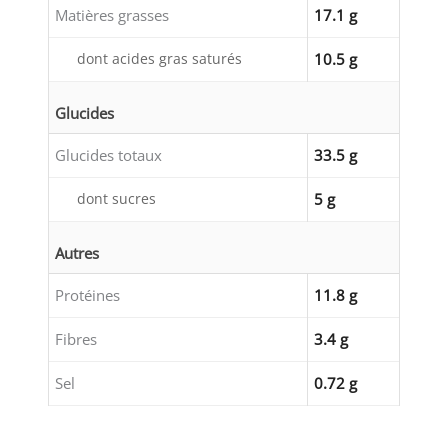
Matières grasses
17.1 g
dont acides gras saturés
10.5 g
Glucides
Glucides totaux
33.5 g
dont sucres
5 g
Autres
Protéines
11.8 g
Fibres
3.4 g
Sel
0.72 g