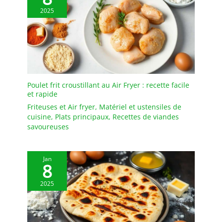
carbone conçu avec
2025
unrevêtement métallique
attrayant de couleur
dorée. Elle est résistante
au four jusqu'à230°C et
évite la déformation
après une utilisation
répétée pour durer toute
Poulet frit croustillant au Air Fryer : recette facile
unevie ! BORDURE
et rapide
SURÉLEVÉE : Ces plaques
Friteuses et Air fryer
,
Matériel et ustensiles de
de cuisson antiadhésives
cuisine
,
Plats principaux
,
Recettes de viandes
disposent d'unebordure
savoureuses
entièrement surélevée
qui empêche le papier
sulfurisé de glisser et
Jan
lesjus/sauces de se
8
renverser tout en offrant
2025
une circulation d'air et
une distributionde
chaleur suffisantes pour
une cuisson homogène.