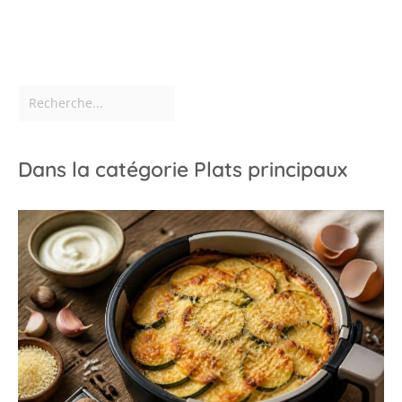
34cm x 24,5 cm x 3,3 cm
pour vous permettre de
préparer des lots de
biscuits cuits aufour.
Convient aux fours de
cuisine, aux fours à
convection, aux fours
grille-pain
Dans la catégorie Plats principaux