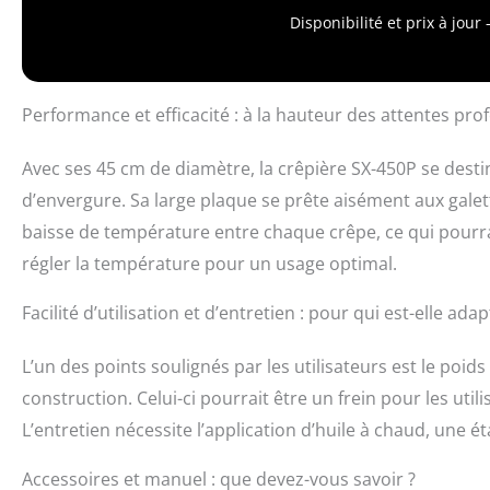
cuisinez. Surfac
Disponibilité et prix à jou
simplement avec
personnalisable:
fluide. Libre ch
ravir toute la fa
Performance et efficacité : à la hauteur des attentes prof
Avec ses 45 cm de diamètre, la crêpière SX-450P se desti
d’envergure. Sa large plaque se prête aisément aux galet
baisse de température entre chaque crêpe, ce qui pourrai
régler la température pour un usage optimal.
Facilité d’utilisation et d’entretien : pour qui est-elle adap
L’un des points soulignés par les utilisateurs est le poids
construction. Celui-ci pourrait être un frein pour les ut
L’entretien nécessite l’application d’huile à chaud, une 
Accessoires et manuel : que devez-vous savoir ?