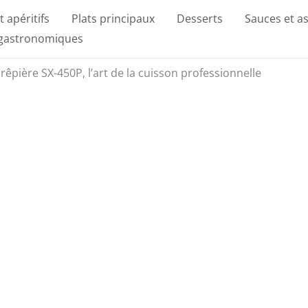
t apéritifs
Plats principaux
Desserts
Sauces et a
 gastronomiques
crêpière SX-450P, l’art de la cuisson professionnelle