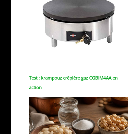
Test : krampouz crêpière gaz CGBIM4AA en
action