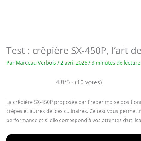
Test : crêpière SX-450P, l’art d
Par
Marceau Verbois
/
2 avril 2026
/
3 minutes de lecture
4.8/5 - (10 votes)
La crêpière SX-450P proposée par Frederimo se positio
crêpes et autres délices culinaires. Ce test vous permett
performance et si elle correspond à vos attentes d’utilis