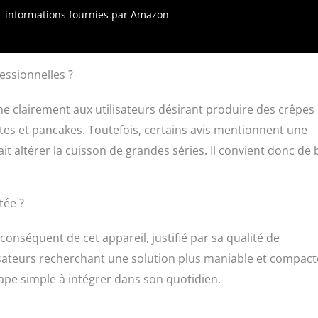
e lisse et design minimaliste pour un nettoyage facile,
r – informations fournies par Amazon
 un chiffon doux sec après refroidissement. Polyvalent et
 Accessoires inclus (étaleur et spatule) pour une préparation
oix des garnitures, sucrées ou salées, pour varier les plaisirs et
mille.
essionnelles ?
ne clairement aux utilisateurs désirant produire des crêpes
tes et pancakes. Toutefois, certains avis mentionnent une
t altérer la cuisson de grandes séries. Il convient donc de 
tée ?
 conséquent de cet appareil, justifié par sa qualité de
ilisateurs recherchant une solution plus maniable et compact
étape simple à intégrer dans son quotidien.