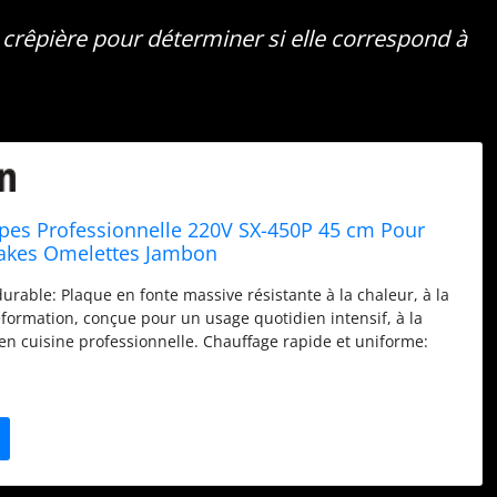
 crêpière pour déterminer si elle correspond à
pes Professionnelle 220V SX-450P 45 cm Pour
akes Omelettes Jambon
durable: Plaque en fonte massive résistante à la chaleur, à la
déformation, conçue pour un usage quotidien intensif, à la
 cuisine professionnelle. Chauffage rapide et uniforme:
 de cuisson de 45 cm avec une puissance de 3000 W : montée
éclair et répartition homogène de la chaleur pour des crêpes
jours dorés à la perfection. Température précise réglable:
 de 50 °C à 300 °C grâce à un bouton dédié, avec voyants de
pour une utilisation sûre et une cuisson adaptée à chaque
e et facile à nettoyer: Aucun montage : branchez, réglez,