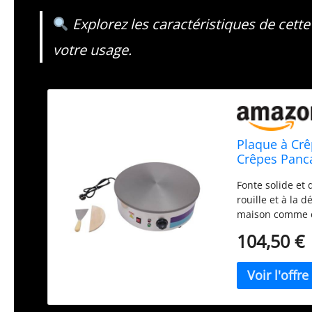
Explorez les caractéristiques de cette
votre usage.
Plaque à Crê
Crêpes Panc
Fonte solide et 
rouille et à la 
maison comme en
Grande surface
104,50 €
en température 
et pancakes tou
Contrôle simple
fonctionnement 
recette. Pratiqu