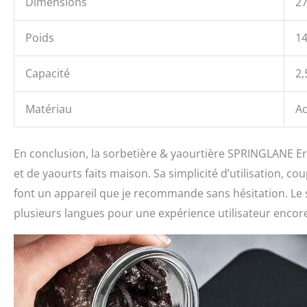
Dimensions
27
Poids
14
Capacité
2,
Matériau
Ac
En conclusion, la sorbetière & yaourtière SPRINGLANE Eri
et de yaourts faits maison. Sa simplicité d’utilisation, c
font un appareil que je recommande sans hésitation. Le se
plusieurs langues pour une expérience utilisateur encore