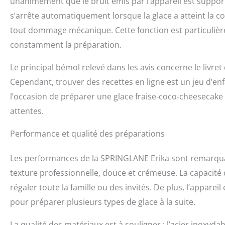
unanimement que le bruit émis par l’appareil est suppor
s’arrête automatiquement lorsque la glace a atteint la c
tout dommage mécanique. Cette fonction est particulière
constamment la préparation.
Le principal bémol relevé dans les avis concerne le livre
Cependant, trouver des recettes en ligne est un jeu d’enfa
l’occasion de préparer une glace fraise-coco-cheesecake 
attentes.
Performance et qualité des préparations
Les performances de la SPRINGLANE Erika sont remarquabl
texture professionnelle, douce et crémeuse. La capacité
régaler toute la famille ou des invités. De plus, l’apparei
pour préparer plusieurs types de glace à la suite.
La qualité des matériaux est à souligner : l’acier inoxydab