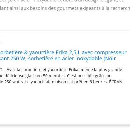
ondant ainsi aux besoins des gourmets exigeants à la recherc
rbetière & yaourtière Erika 2,5 L avec compresseur
sant 250 W, sorbetière en acier inoxydable (Noir
à glace, 2,5 L)
 Avec la sorbetière et yaourtière Erika, même la plus grande
ne délicieuse glace en 50 minutes. C'est possible grâce au
e 250 watts. Le yaourt fait maison est prêt en 8 heures. ÉCRAN
 pour le bonheur des glaces et des yaourts. Erika impressionne
'utilisation grâce à l'écran tactile fonctionnel et intuitif. DE
IONS - En plus des fonctions bien connues de glace, de
sage, la sorbetière avec compresseur propose comme nouvelle
 pré-refroidissement. Cela donne à vos créations glacées un
able. Bien entendu, Erika peut également refroidir et empêcher la
ndre. EFFET SONORE - Avec Erika, vous pouvez non seulement