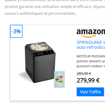
produit garantit une utilisation simple et efficace, rép
saveurs authentiques et personnalisées.
-3%
SPRINGLANE so
auto-refroidis
avec réservoir 
MOTEUR PUISSANT –
portion devient u
puissant moteur d
TACTILE – Un clic
289,99 €
par sa simplicité d
279,99 €
NOMBREUSES FONCT
yaourt et de bras
fonctionnalité le
onctuosité incroy
glace finie de fo