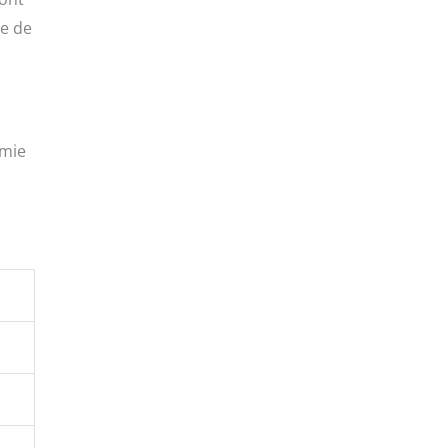
le de
omie