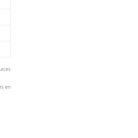
laces
n
es en