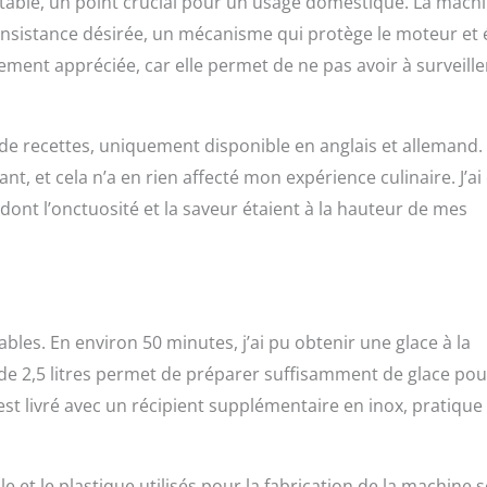
table, un point crucial pour un usage domestique. La mach
onsistance désirée, un mécanisme qui protège le moteur et 
ment appréciée, car elle permet de ne pas avoir à surveille
t de recettes, uniquement disponible en anglais et allemand.
nt, et cela n’a en rien affecté mon expérience culinaire. J’ai
dont l’onctuosité et la saveur étaient à la hauteur de mes
es. En environ 50 minutes, j’ai pu obtenir une glace à la
 de 2,5 litres permet de préparer suffisamment de glace pou
l est livré avec un récipient supplémentaire en inox, pratique
le et le plastique utilisés pour la fabrication de la machine 