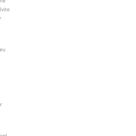
ine
évite
r
 eu
r
sont