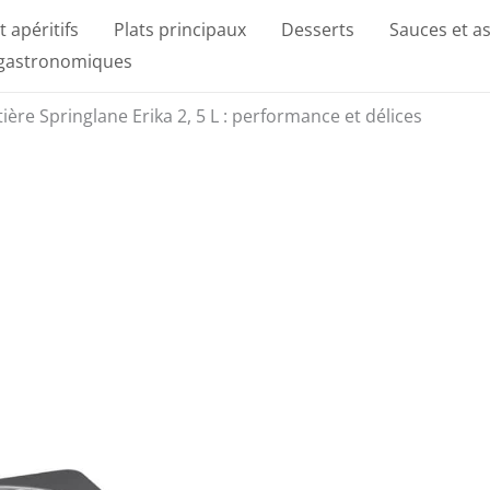
t apéritifs
Plats principaux
Desserts
Sauces et a
 gastronomiques
tière Springlane Erika 2, 5 L : performance et délices