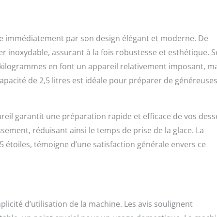
e de la glace, mais elle chante aussi pour vous dès qu'elle a
 simplement votre son préféré à l'aide de l'écran tactile. La cloche
MESSE – Nous voulons que vous soyez satisfait à 100 %. C'est
rons un service client personnalisé et des retours gratuits sous
gue immédiatement par son design élégant et moderne. De
ier inoxydable, assurant à la fois robustesse et esthétique. S
3 kilogrammes en font un appareil relativement imposant, m
capacité de 2,5 litres est idéale pour préparer de généreuse
eil garantit une préparation rapide et efficace de vos dess
ssement, réduisant ainsi le temps de prise de la glace. La
5 étoiles, témoigne d’une satisfaction générale envers ce
licité d’utilisation de la machine. Les avis soulignent