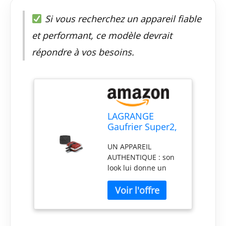
Si vous recherchez un appareil fiable
et performant, ce modèle devrait
répondre à vos besoins.
LAGRANGE
Gaufrier Super2,
1000W, 1 jeu de
UN APPAREIL
plaques inclus
AUTHENTIQUE : son
(Gaufre Coeur),
look lui donne un
Fabriqué en
style rétro. CUISSON
France,
HOMOGENE :
Réversible sur
appareil réversible
son socle,
sur socle pour une
Plaques
bonne répartition de
amovibles,