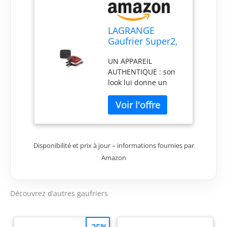
LAGRANGE
Gaufrier Super2,
1000W, 1 jeu de
UN APPAREIL
plaques inclus
AUTHENTIQUE : son
(Gaufre Coeur),
look lui donne un
Fabriqué en
style rétro. CUISSON
France,
HOMOGENE :
Réversible sur
appareil réversible
son socle,
sur socle pour une
Plaques
bonne répartition de
amovibles,
Disponibilité et prix à jour – informations fournies par
la pâte RÉSULTATS
Multifonction,
PARFAITS : Un
Nettoyage sans
Amazon
résultat impeccable
effort, 039512
sans graisser les
plaques FACILE A
Découvrez d’autres gaufriers
UTILISER : plaques
antiadhésives
amovibles