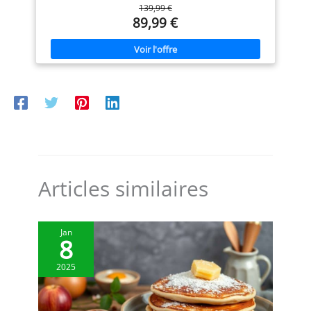
139,99 €
ajustement parfait de la température et des résultats
votre plan de travail contre les
savoureux RÉSULTATS PARFAITS : Un indicateur lumineux
89,99 €
éclaboussures. ÉLÉGANT ET
pratique vous permet de savoir lorsque les plaques sont
COMPACT : le design élégant et
suffisamment chaudes pour commencer la cuisson FACILE À
la poignée rabattable de nos
NETTOYER : Plaques résistantes au lave-vaisselle pour un
gaufriers leur permettent de
nettoyage sans effort REPARABILITE 15 ANS AU JUSTE PRIX :
s’intégrer parfaitement à tous
engagement de réparabilité 15 ans au juste prix grâce à
les styles de cuisine. De plus,
notre réseau de 6200 réparateurs dans le monde, pour
leur taille compacte les rend
contribuer à la protection de l’environnement et à la
faciles à ranger. Ils sont aussi
réduction des déchets FACILE À RANGER : Une poignée
une excellente idée de cadeau
rabattable et un design compact pour un rangement facile
et un joli complément pour
votre liste de cadeaux de
mariage.
Articles similaires
Jan
8
2025