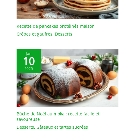
Recette de pancakes protéinés maison
Crêpes et gaufres
,
Desserts
Jan
10
2025
Bûche de Noël au moka : recette facile et
savoureuse
Desserts
,
Gâteaux et tartes sucrées