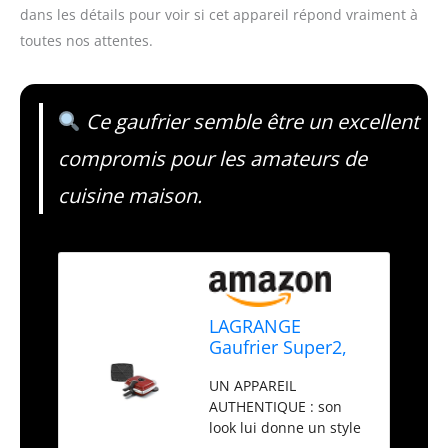
dans les détails pour voir si cet appareil répond vraiment à
toutes nos attentes.
Ce gaufrier semble être un excellent
compromis pour les amateurs de
cuisine maison.
LAGRANGE
Gaufrier Super2,
1000W, 1 jeu de
UN APPAREIL
plaques inclus
AUTHENTIQUE : son
(Gaufre Coeur),
look lui donne un style
Fabriqué en