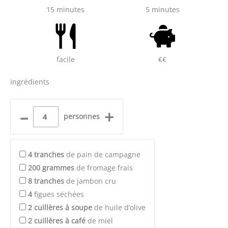
15 minutes
5 minutes
facile
€€
Ingrédients
–
+
personnes
4
tranches
de pain de campagne
200
grammes
de fromage frais
8
tranches
de jambon cru
4
figues séchées
2
cuillères à soupe
de huile d’olive
2
cuillères à café
de miel