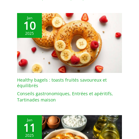
diplômes.
Jan
10
2025
Healthy bagels : toasts fruités savoureux et
équilibrés
Conseils gastronomiques
,
Entrées et apéritifs
,
Tartinades maison
Jan
11
2025