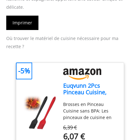
délicate.
Imprimer
Où trouver le matériel de cuisine nécessaire pour ma
recette ?
-5%
Euqvunn 2Pcs
Pinceau Cuisine,
BPA-Free Pinceau
Brosses en Pinceau
Cuisine Silicone,
Cuisine sans BPA: Les
Antiadhésif Pinceau
pinceaux de cuisine en
Pâtisserie, Résistant
silicone 100% alimentaire
à la Chaleur Pinceau
6,39 €
et sans BPA offrent une
Alimentaire
6,07 €
solution sûre et saine
Pâtisserie,