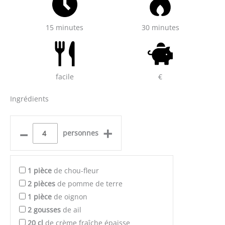
15 minutes
30 minutes
facile
€
Ingrédients
–
+
personnes
1
pièce
de chou-fleur
2
pièces
de pomme de terre
1
pièce
de oignon
2
gousses
de ail
20
cl
de crème fraîche épaisse