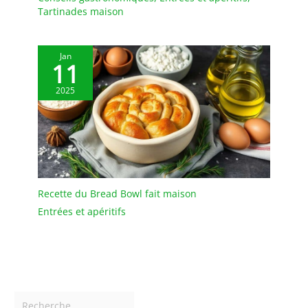
et placez cet ensemble
Tartinades maison
de vaisselle au lave-
vaisselle ou nettoyez-le
simplement avec un peu
Jan
11
d'eau savonneuse.
Multifonctionnel : avec
2025
un grain attrayant, cette
belle assiette à l'aspect
naturel apporte une
touche chaleureuse et
riche à toute table ou
présentation d'aliments
pour toute occasion.
Recette du Bread Bowl fait maison
Utilisez-le dans votre
cuisine pour la
Entrées et apéritifs
décoration, comme
assiette pour les fêtes,
buffets, barbecues, tout
événement. Ce plateau
est parfait pour le dîner,
le pain, les fruits, le