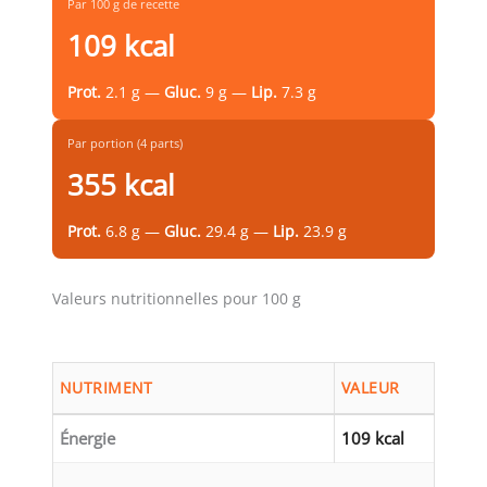
Par 100 g de recette
109 kcal
Prot.
2.1 g —
Gluc.
9 g —
Lip.
7.3 g
Par portion (4 parts)
355 kcal
Prot.
6.8 g —
Gluc.
29.4 g —
Lip.
23.9 g
Valeurs nutritionnelles pour 100 g
NUTRIMENT
VALEUR
Énergie
109 kcal