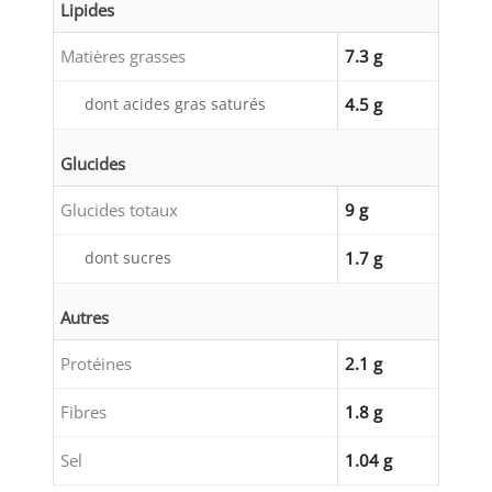
Lipides
Matières grasses
7.3 g
dont acides gras saturés
4.5 g
Glucides
Glucides totaux
9 g
dont sucres
1.7 g
Autres
Protéines
2.1 g
Fibres
1.8 g
Sel
1.04 g