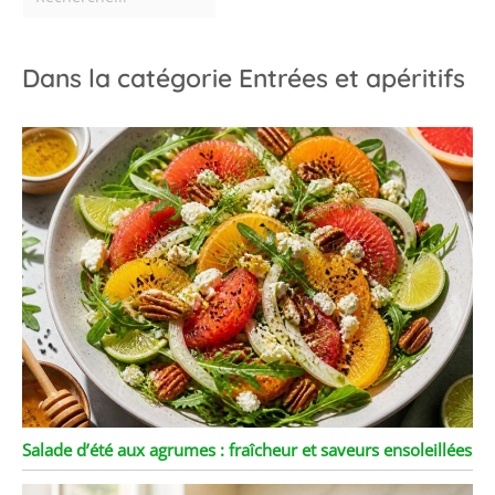
gâteau, les olives, les
sushis, les desserts ou
comme centre de table
Dans la catégorie Entrées et apéritifs
au centre de la table
Salade d’été aux agrumes : fraîcheur et saveurs ensoleillées