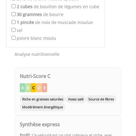
2
cubes
de bouillon de légumes en cube
30
grammes
de beurre
1
pincée
de noix de muscade moulue
sel
poivre blanc moulu
Analyse nutritionnelle
Nutri-Score C
A
B
C
D
E
Riche en graisses saturées
Assez salé
Source de fibres
Modérément énergétique
Synthèse express
Profil :
Ce velouté est un plat crémeux et riche, avec