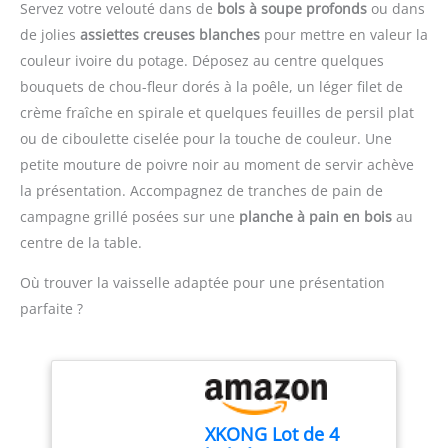
Servez votre velouté dans de
bols à soupe profonds
ou dans
puissance pour un
ANS AU JUSTE PRIX :
de jolies
assiettes creuses blanches
pour mettre en valeur la
résultat exceptionnel,
Engagement de
couleur ivoire du potage. Déposez au centre quelques
tout en utilisant une
réparabilité 15 ans au
seule main Mixage
juste prix grâce à notre
bouquets de chou-fleur dorés à la poêle, un léger filet de
pratique et efficace : Le
réseau de 6200
crème fraîche en spirale et quelques feuilles de persil plat
couteau QuattroBlade en
réparateurs dans le
ou de ciboulette ciselée pour la touche de couleur. Une
inox à 4 lames assure un
monde, pour contribuer
petite mouture de poivre noir au moment de servir achève
mélange lisse et
à la protection de
homogène, avec moins
l’environnement et à la
la présentation. Accompagnez de tranches de pain de
d’éclaboussures et un
réduction des déchets
campagne grillé posées sur une
planche à pain en bois
au
mixage plus rapide
ACCESSOIRE INCLUS :
centre de la table.
Accessoire polyvalent
verre doseur de 800 ml
inclus : Le mixeur est
Où trouver la vaisselle adaptée pour une présentation
livré avec un gobelet
parfaite ?
pratique pour mesurer et
mixer directement les
ingrédients, simplifiant la
préparation des repas
Contenu de la livraison :
Mixeur plongeant
XKONG Lot de 4
ErgoMixx 600 W avec 2