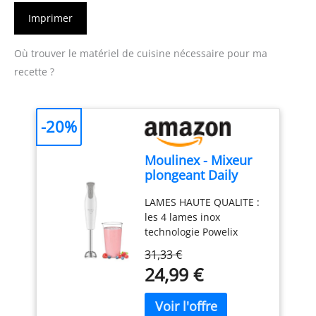
Imprimer
Où trouver le matériel de cuisine nécessaire pour ma
recette ?
-20%
Moulinex - Mixeur
plongeant Daily
Chef 600W - Mixage
LAMES HAUTE QUALITE :
rapide - Blanc
les 4 lames inox
technologie Powelix
offrent une performance
31,33 €
de mixage durable dans
24,99 €
le temps et des résultats
30 % plus rapides* ;
*comparé à notre