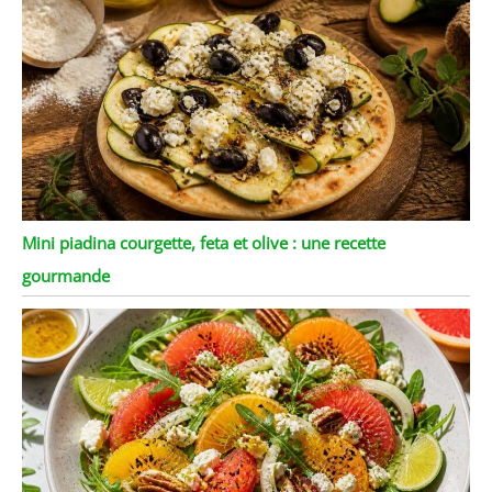
pour servir des
spaghettis, des soupes,
des desserts, du riz, des
salades, et plus encore.
Design élégant et
classique pour les
occasions formelles ou
les repas quotidiens
Mini piadina courgette, feta et olive : une recette
gourmande