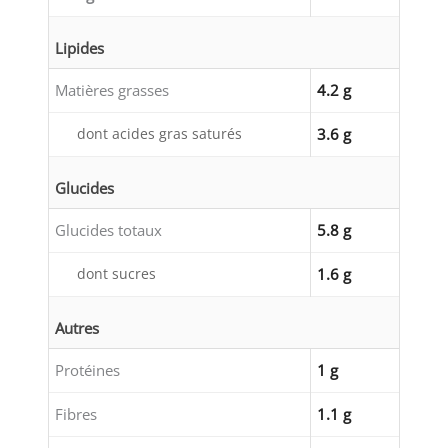
Lipides
Matières grasses
4.2 g
dont acides gras saturés
3.6 g
Glucides
Glucides totaux
5.8 g
dont sucres
1.6 g
Autres
Protéines
1 g
Fibres
1.1 g