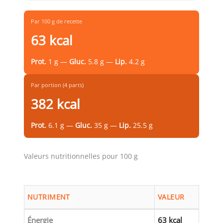
Par 100 g de recette
63 kcal
Prot.
1 g —
Gluc.
5.8 g —
Lip.
4.2 g
Par portion (4 parts)
382 kcal
Prot.
6.1 g —
Gluc.
35 g —
Lip.
25.5 g
Valeurs nutritionnelles pour 100 g
NUTRIMENT
VALEUR
Énergie
63 kcal