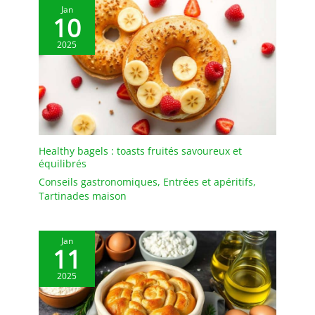
résistance et de
Jan
durabilité qui peut bien
10
résister au micro-ondes,
four, réfrigérateur et
2025
lave-vaisselle, sain et
robuste pour une
utilisation à long terme
Fabrication exquise :
bords arrondis lisses
sans rugueux pour une
prise en main
Healthy bagels : toasts fruités savoureux et
équilibrés
confortable, avec un
design large et peu
Conseils gastronomiques
,
Entrées et apéritifs
,
profond, il maintient les
Tartinades maison
sauces sur le bol sans se
renverser. Le fond plat
augmente la friction pour
Jan
11
éviter de glisser sur la
table. L'apparence simple
2025
et intemporelle s'accorde
bien avec votre vaisselle
existante et élève les