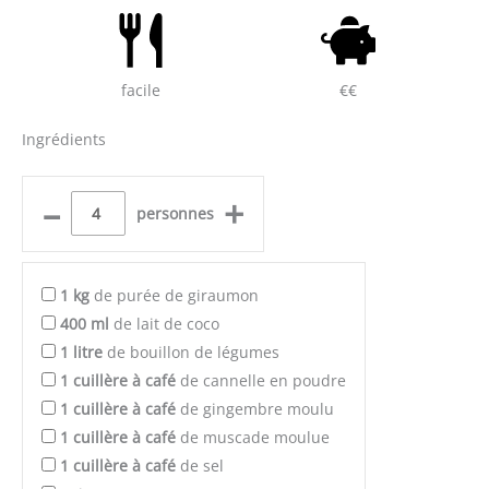
facile
€€
Ingrédients
–
+
personnes
1
kg
de purée de giraumon
400
ml
de lait de coco
1
litre
de bouillon de légumes
1
cuillère à café
de cannelle en poudre
1
cuillère à café
de gingembre moulu
1
cuillère à café
de muscade moulue
1
cuillère à café
de sel