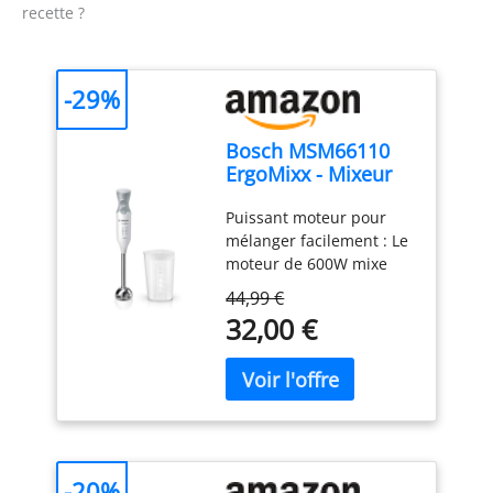
recette ?
-29%
Bosch MSM66110
ErgoMixx - Mixeur
plongeant, 2
Puissant moteur pour
vitesses
mélanger facilement : Le
moteur de 600W mixe
sans effort les
44,99 €
ingrédients les plus durs
32,00 €
; préparez de
nombreuses recettes
grâce à une large gamme
d’accessoires Contrôle
aisé d’une seule main : 2
vitesses et bouton turbo
pour un mixage optimal ;
-20%