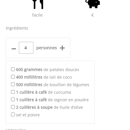
facile
€
Ingrédients
–
+
personnes
600
grammes
de patates douces
400
millilitres
de lait de coco
500
millilitres
de bouillon de légumes
1
cuillère à café
de curcuma
1
cuillère à café
de oignon en poudre
2
cuillères à soupe
de huile d’olive
sel et poivre