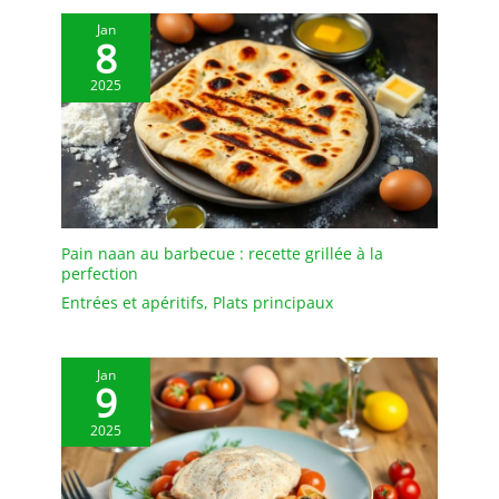
technologie de vernis
Jan
GLIDECOAT, offrant une
8
surface lisse qui ne laisse
2025
pas de taches et est
facile à nettoyer.
MULTIFONCTION : Les
bols en céramique
MALACASA sont parfaits
pour les céréales, la
soupe et les flocons
d'avoine.
Pain naan au barbecue : recette grillée à la
perfection
Entrées et apéritifs
,
Plats principaux
Jan
9
2025