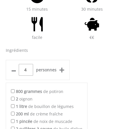
15 minutes
30 minutes
facile
€€
Ingrédients
–
+
personnes
800
grammes
de potiron
2
oignon
1
litre
de bouillon de légumes
200
ml
de crème fraîche
1
pincée
de noix de muscade
2
cuillères à soupe
de huile d’olive