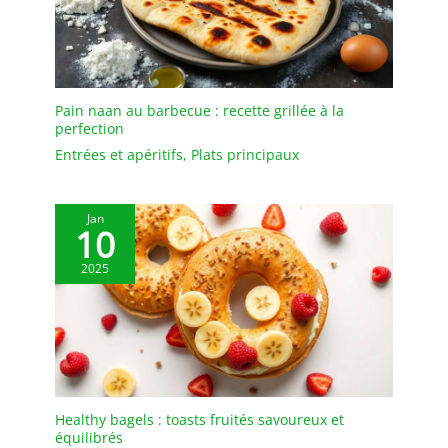
petites portions, 26 cm
pour un usage
polyvalent, ou 28 cm
pour les recettes plus
généreuses. 【Tous feux
Pain naan au barbecue : recette grillée à la
dont induction et four】
perfection
Compatible avec
Entrées et apéritifs
,
Plats principaux
l’induction, le gaz, les
plaques électriques et
vitrocéramiques, cette
Jan
cocotte passe également
10
au four. Elle permet de
saisir, mijoter, braiser,
2025
rôtir et cuire du pain
avec un seul ustensile,
de la plaque de cuisson
jusqu’à la table.
【Couvercle conçu pour
préserver l’humidité】Le
couvercle épais aide la
Healthy bagels : toasts fruités savoureux et
équilibrés
vapeur à se condenser