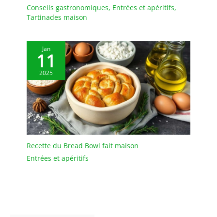
pendant la cuisson afin
Conseils gastronomiques
,
Entrées et apéritifs
,
de conserver l’humidité,
Tartinades maison
les jus et les arômes.
Pratique pour obtenir
une viande plus tendre,
Jan
11
des plats mijotés
parfumés et un pain
2025
cocotte à la croûte dorée.
【Émail lisse et maniques
incluses】L’intérieur
émaillé ne nécessite pas
de culottage et se nettoie
facilement à la main avec
une éponge douce. Les
Recette du Bread Bowl fait maison
maniques en coton
incluses facilitent la
Entrées et apéritifs
manipulation lors du
service ou à la sortie du
four, tout en ajoutant
une touche pratique au
quotidien.