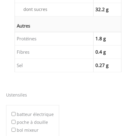
dont sucres
32.2 g
Autres
Protéines
1.8 g
Fibres
0.4 g
Sel
0.27 g
Ustensiles
batteur électrique
poche à douille
bol mixeur