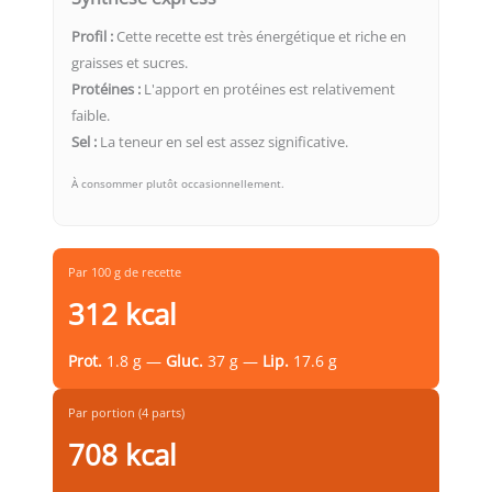
Profil :
Cette recette est très énergétique et riche en
graisses et sucres.
Protéines :
L'apport en protéines est relativement
faible.
Sel :
La teneur en sel est assez significative.
À consommer plutôt occasionnellement.
Par 100 g de recette
312 kcal
Prot.
1.8 g —
Gluc.
37 g —
Lip.
17.6 g
Par portion (4 parts)
708 kcal