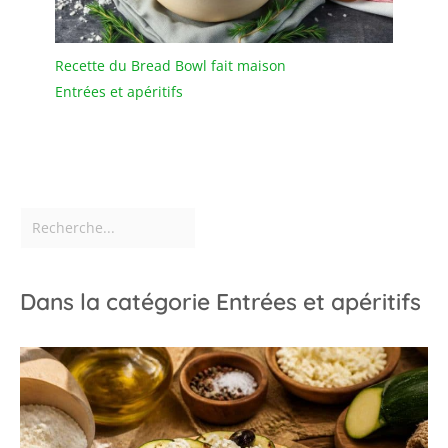
généralisée】Cet
ensemble de couverts à
cuillères multifonctionnel
Recette du Bread Bowl fait maison
convient à une variété
d'occasions de repas,
Entrées et apéritifs
telles que les mariages,
les fêtes, les
célébrations, les dîners
en famille, les pique-
niques et les barbecues.
Parfait pour servir le thé,
les desserts, le café, la
crème glacée et plus
encore.
Dans la catégorie Entrées et apéritifs