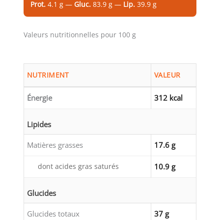
Prot.
4.1 g —
Gluc.
83.9 g —
Lip.
39.9 g
Valeurs nutritionnelles pour 100 g
NUTRIMENT
VALEUR
Énergie
312 kcal
Lipides
Matières grasses
17.6 g
dont acides gras saturés
10.9 g
Glucides
Glucides totaux
37 g