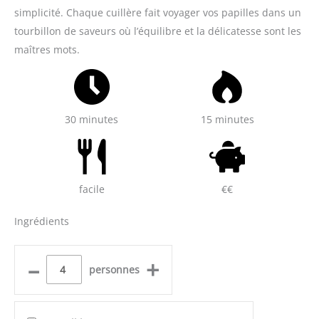
simplicité. Chaque cuillère fait voyager vos papilles dans un
tourbillon de saveurs où l’équilibre et la délicatesse sont les
maîtres mots.
30 minutes
15 minutes
facile
€€
Ingrédients
–
+
personnes