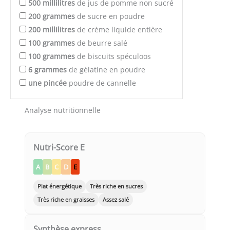
500
millilitres
de jus de pomme non sucré
200
grammes
de sucre en poudre
200
millilitres
de crème liquide entière
100
grammes
de beurre salé
100
grammes
de biscuits spéculoos
6
grammes
de gélatine en poudre
une pincée
poudre de cannelle
Analyse nutritionnelle
Nutri-Score E
A
B
C
D
E
Plat énergétique
Très riche en sucres
Très riche en graisses
Assez salé
Synthèse express