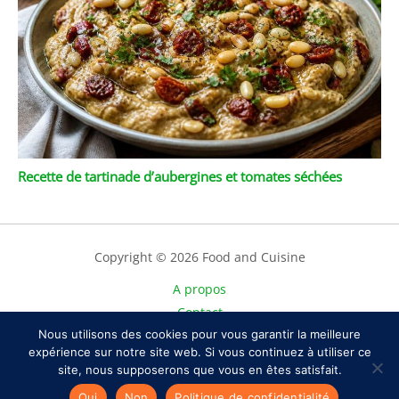
Recette de tartinade d’aubergines et tomates séchées
Copyright © 2026 Food and Cuisine
A propos
Contact
Plan du site
Nous utilisons des cookies pour vous garantir la meilleure
expérience sur notre site web. Si vous continuez à utiliser ce
Mentions légales
site, nous supposerons que vous en êtes satisfait.
Politique de confidentialité
Oui
Non
Politique de confidentialité