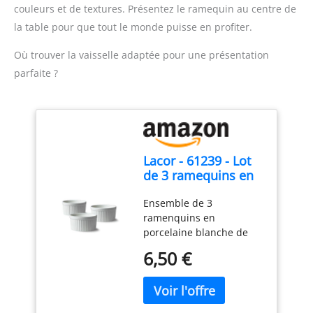
couleurs et de textures. Présentez le ramequin au centre de
la table pour que tout le monde puisse en profiter.
Où trouver la vaisselle adaptée pour une présentation
parfaite ?
Lacor - 61239 - Lot
de 3 ramequins en
porcelaine blanche,
Ensemble de 3
finition lisse et
ramenquins en
brillante, résistant
porcelaine blanche de
aux chocs
haute qualité avec émail
thermiques, adapté
6,50 €
doux et brillant, idéal
au four, au micro-
pour une utilisation
ondes et au lave-
durable. Polyvalent pour
vaisselle, Ø 9 cm,
préparer et servir des
130 ml