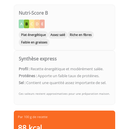
Nutri-Score B
A
B
C
D
E
Plat énergétique
Assez salé
Riche en fibres
Faible en graisses
Synthèse express
Profil :
Recette énergétique et modérément salée.
Protéines :
Apporte un faible taux de protéines.
Sel :
Contient une quantité assez importante de sel.
Ces valeurs restent approximatives pour une préparation maison.
Par 100 g de recette
88 kcal