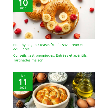
10
les fissures. Design
élégant : Ces Moules à
2025
soufflé en porcelaine au
style blanc classique sont
simples et raffinés,
s’accordant parfaitement
avec toute vaisselle et
décoration de table. Les
parois présentent une
Healthy bagels : toasts fruités savoureux et
équilibrés
texture nervurée pour
une meilleure prise en
Conseils gastronomiques
,
Entrées et apéritifs
,
main et un transport
Tartinades maison
facile. Empilables, ils
permettent un
rangement gain de place
Jan
11
et une cuisine bien
organisée. Faciles à
2025
nettoyer : La surface lisse
et émaillée de ces
Ramequin Creme Brulee
est antiadhésive, ce qui