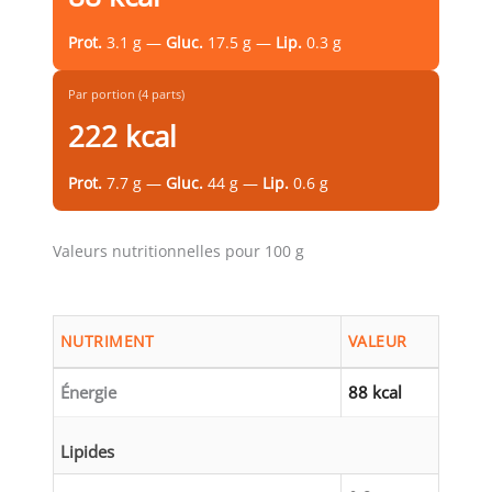
Prot.
3.1 g —
Gluc.
17.5 g —
Lip.
0.3 g
Par portion (4 parts)
222 kcal
Prot.
7.7 g —
Gluc.
44 g —
Lip.
0.6 g
Valeurs nutritionnelles pour 100 g
NUTRIMENT
VALEUR
Énergie
88 kcal
Lipides