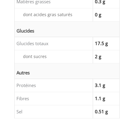
Matières grasses
0.3 g
dont acides gras saturés
0 g
Glucides
Glucides totaux
17.5 g
dont sucres
2 g
Autres
Protéines
3.1 g
Fibres
1.1 g
Sel
0.51 g