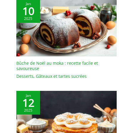
Jan
sans danger pour la
10
bouche. La cuillère de
table a un design
2025
classique et simple et
peut être utilisée avec les
couverts existants. De
plus, son design
ergonomique est
agréable à utiliser.
【Lave-vaisselle 】Ces
Bûche de Noël au moka : recette facile et
cuillères à café sont à la
savoureuse
fois lavables à la main et
Desserts
,
Gâteaux et tartes sucrées
au lave-vaisselle. Les
petites cuillères ont une
surface lisse qui ne laisse
Jan
pas facilement de taches.
12
Pour protéger les
2025
cuillères, n'utilisez pas
de brosse métallique ou
d'autres outils de
nettoyage durs pour