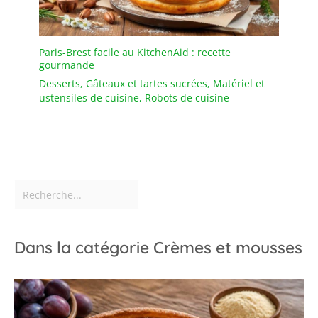
nettoyer les cuillères.
【Utilisation
généralisée】Cet
ensemble de couverts à
Paris-Brest facile au KitchenAid : recette
gourmande
cuillères multifonctionnel
convient à une variété
Desserts
,
Gâteaux et tartes sucrées
,
Matériel et
d'occasions de repas,
ustensiles de cuisine
,
Robots de cuisine
telles que les mariages,
les fêtes, les
célébrations, les dîners
en famille, les pique-
niques et les barbecues.
Parfait pour servir le thé,
les desserts, le café, la
crème glacée et plus
encore.
Dans la catégorie Crèmes et mousses