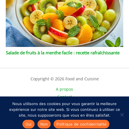
Salade de fruits à la menthe facile : recette rafraîchissante
Copyright © 2026 Food and Cuisine
A propos
Contact
Nous utilisons des cookies pour vous garantir la meilleure
Plan du site
expérience sur notre site web. Si vous continuez à utiliser ce
Mentions légales
site, nous supposerons que vous en êtes satisfait.
Politique de confidentialité
Oui
Non
Politique de confidentialité