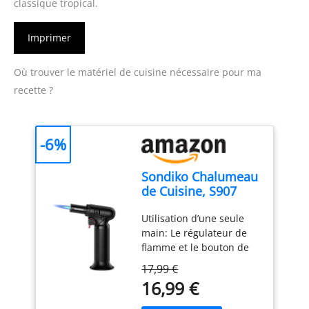
classique tropical.
Imprimer
Où trouver le matériel de cuisine nécessaire pour ma
recette ?
-6%
Sondiko Chalumeau
de Cuisine, S907
avec Jauge de
Utilisation d’une seule
Carburant, Briquet
main: Le régulateur de
Chalumeau
flamme et le bouton de
Rechargeable avec
verrouillage de la flamme
Verrouillage de
17,99 €
sont à portée de main, ce
Sécurité et Flamme
16,99 €
qui vous permet de
Réglable, Pour le
régler et de verrouiller
Soudage, I'art de La