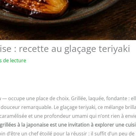
ise : recette au glaçage teriyaki
s de lecture
u
— occupe une place de choix. Grillée, laquée, fondante : el
 douceur remarquable. Le glaçage teriyaki, ce mélange brill
e caramélisée et une profondeur umami qui n’ont rien à envi
rillées à la japonaise est une invitation à explorer une cuis
n d’être un chef étoilé pour la réussir : il suffit d’un peu de