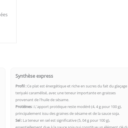
lées
Synthèse express
Profil :
Ce plat est énergétique et riche en sucres du fait du glaçage
teriyaki caramélisé, avec une teneur importante en graisses
provenant de l'huile de sésame.
Protéines :
L'apport protéique reste modéré (4, 4 g pour 100 g),
principalement issu des graines de sésame et de la sauce soja.
Sel :
La teneur en sel est significative (5, 04 g pour 100 g),
essentiellement due à la sauce soja qui constitue un élément clé d