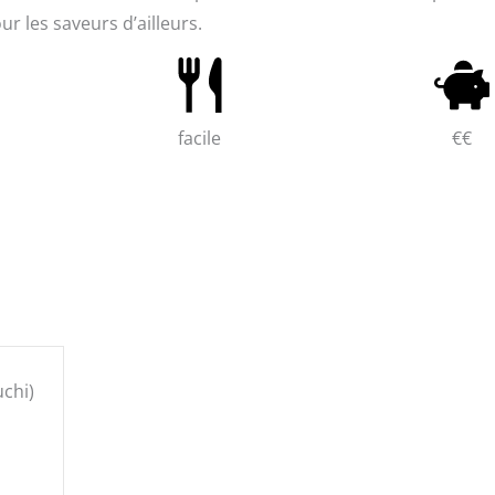
 les saveurs d’ailleurs.
facile
€€
uchi)