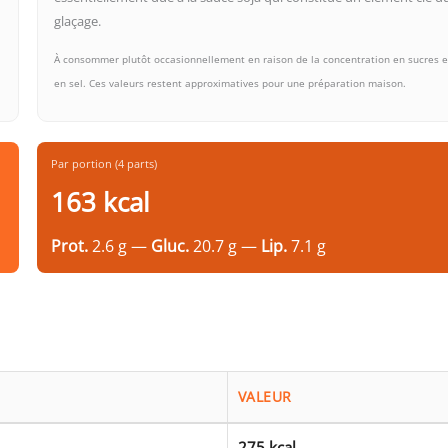
glaçage.
À consommer plutôt occasionnellement en raison de la concentration en sucres e
en sel. Ces valeurs restent approximatives pour une préparation maison.
Par portion (4 parts)
163 kcal
Prot.
2.6 g —
Gluc.
20.7 g —
Lip.
7.1 g
VALEUR
275 kcal