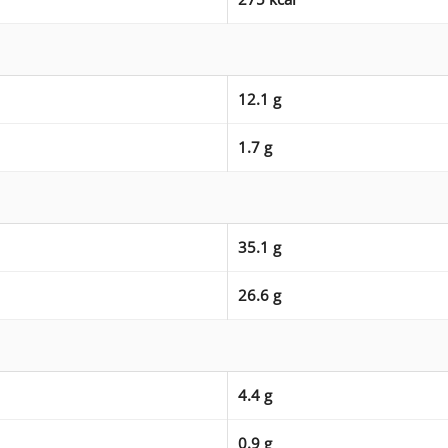
12.1 g
1.7 g
35.1 g
26.6 g
4.4 g
0.9 g