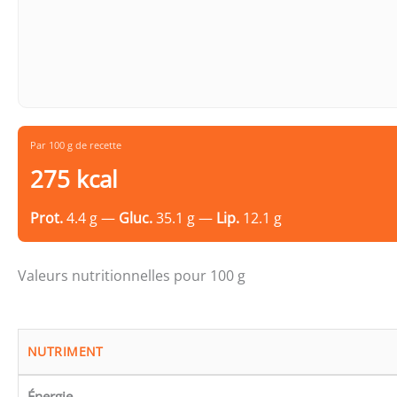
Par 100 g de recette
275 kcal
Prot.
4.4 g —
Gluc.
35.1 g —
Lip.
12.1 g
Valeurs nutritionnelles pour 100 g
NUTRIMENT
Énergie