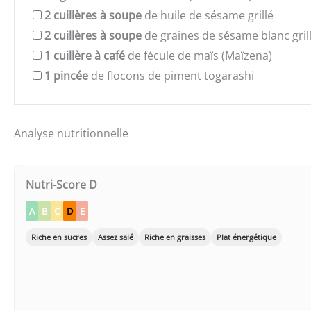
2
cuillères à soupe
de huile de sésame grillé
2
cuillères à soupe
de graines de sésame blanc gril
1
cuillère à café
de fécule de maïs (Maïzena)
1
pincée
de flocons de piment togarashi
Analyse nutritionnelle
Nutri-Score D
A
B
C
D
E
Riche en sucres
Assez salé
Riche en graisses
Plat énergétique