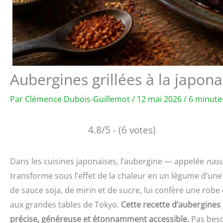
Aubergines grillées à la japona
Par
Clémence Dubois-Guillemot
/
12 mai 2026
/
6 minute
4.8/5 - (6 votes)
Dans les cuisines japonaises, l’aubergine — appelée
nas
transforme sous l’effet de la chaleur en un légume d’une
de sauce soja, de mirin et de sucre, lui confère une rob
aux grandes tables de Tokyo.
Cette recette d’aubergines g
précise, généreuse et étonnamment accessible.
Pas besoi