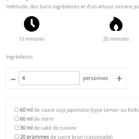
méthode, des bons ingrédients et d’un amour sincère pour
15 minutes
20 minutes
Ingrédients
–
+
personnes
60
ml
de sauce soja japonaise (type tamari ou koik
60
ml
de mirin
30
ml
de saké de cuisine
20
grammes
de sucre brun (cassonade)