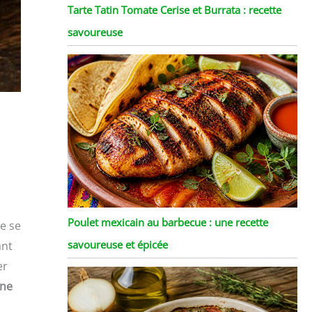
Tarte Tatin Tomate Cerise et Burrata : recette
savoureuse
Poulet mexicain au barbecue : une recette
le se
savoureuse et épicée
ant
er
ine