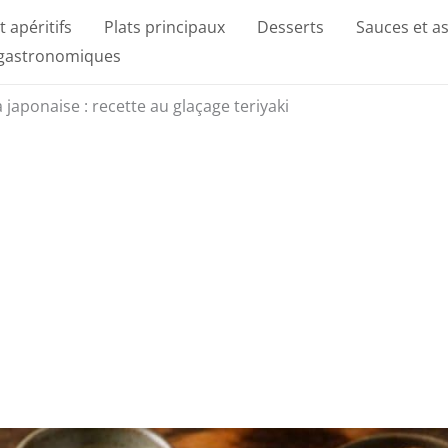
t apéritifs
Plats principaux
Desserts
Sauces et a
 gastronomiques
a japonaise : recette au glaçage teriyaki