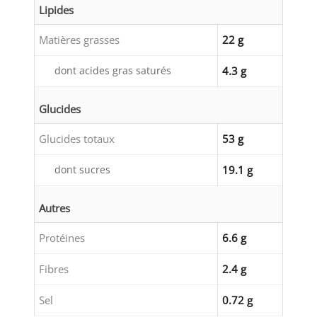
Lipides
Matières grasses
22 g
dont acides gras saturés
4.3 g
Glucides
Glucides totaux
53 g
dont sucres
19.1 g
Autres
Protéines
6.6 g
Fibres
2.4 g
Sel
0.72 g