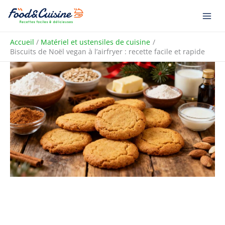
Aller
R
au
e
contenu
c
Accueil
Matériel et ustensiles de cuisine
h
Biscuits de Noël vegan à l’airfryer : recette facile et rapide
e
r
c
h
e
r