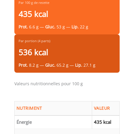
Par 100 g de recette
435 kcal
Prot.
6.6 g —
Gluc.
53 g —
Lip.
22 g
Par portion (4 parts)
536 kcal
Prot.
8.2 g —
Gluc.
65.2 g —
Lip.
27.1 g
Valeurs nutritionnelles pour 100 g
NUTRIMENT
VALEUR
Énergie
435 kcal