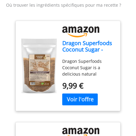
Où trouver les ingrédients spécifiques pour ma recette ?
Dragon Superfoods
Coconut Sugar -
100% Organic,
Dragon Superfoods
Unrefined, Vegan
Coconut Sugar is a
and Gluten-Free -
delicious natural
1kg
sweetener made from
9,99 €
dehydrated coconut
blossom nectar. The
flavor has a subtle hint of
caramel that blends well
into any dessert recipe or
your daily cup of tea or
coffee. This organic
herbal sweetener can