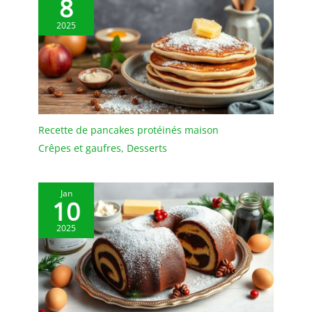
8
votre fête d'Halloween
selon vos souhaits et
2025
créez une atmosphère
atmosphérique Idéal
pour les ménages avec
des enfants/animaux
domestiques et les hôtes
occupés à la recherche
de décorations de
Recette de pancakes protéinés maison
vacances qui résistent à
Crêpes et gaufres
,
Desserts
un environnement actif
Améliorez votre
décoration d'Halloween
Jan
avec cet ensemble de 3
10
panneaux de table en
forme de fantôme,
2025
fabriqué à partir de
carton léger mais
durable pour des
affichages saisonniers
d'horreur chics