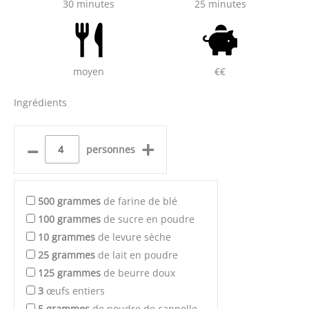
30 minutes
25 minutes
moyen
€€
Ingrédients
–
+
personnes
500
grammes
de farine de blé
100
grammes
de sucre en poudre
10
grammes
de levure sèche
25
grammes
de lait en poudre
125
grammes
de beurre doux
3
œufs entiers
5
grammes
de poudre de cannelle