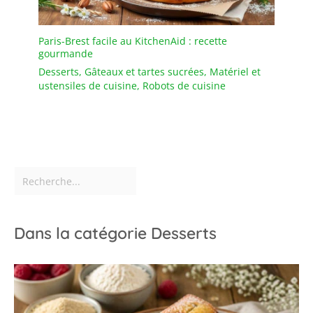
Emballage Sécurisé]
Nous savons que la
Paris-Brest facile au KitchenAid : recette
transparence et la
gourmande
sécurité sont
essentielles. Le dôme est
Desserts
,
Gâteaux et tartes sucrées
,
Matériel et
fabriqué en verre de
ustensiles de cuisine
,
Robots de cuisine
haute qualité, et
l'ensemble est
soigneusement protégé
par un emballage en
mousse robuste pour
garantir une réception
sans aucune fissure.
(Note : Socle et dôme
inclus, objets décoratifs
Dans la catégorie Desserts
non inclus).