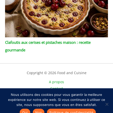
Clafoutis aux cerises et pistaches maison : recette
gourmande
Copyright © 2026 Food and Cuisine
A propos
Contact
Nous utilisons des cookies pour vous garantir la meilleure
Plan du site
expérience sur notre site web. Si vous continuez à utiliser ce
Mentions légales
site, nous supposerons que vous en êtes satisfait.
Politique de confidentialité
Oui
Non
Politique de confidentialité