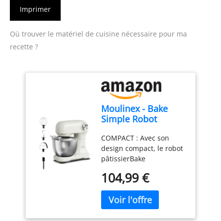
Imprimer
Où trouver le matériel de cuisine nécessaire pour ma
recette ?
Moulinex - Bake
Simple Robot
Pâtissier compact
COMPACT : Avec son
fouet, batteur et
design compact, le robot
crochet
pâtissierBake
Simples'adapte
104,99 €
parfaitement à toutes les
cuisines - sataillen'est
pas plus grande qu'une
feuille de papier A4.
FACILE À UTILISER : Un