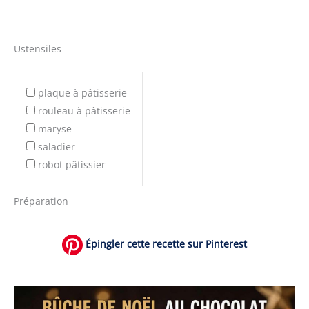
Ustensiles
plaque à pâtisserie
rouleau à pâtisserie
maryse
saladier
robot pâtissier
Préparation
Épingler cette recette sur Pinterest