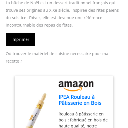
La bûche de Noël est un dessert traditionnel français qui
trouve ses origines au XIXe siècle. Inspirée des rites païens
du solstice d’hiver, elle est devenue une référence
incontournable des repas de fêtes.
Imprimer
Où trouver le matériel de cuisine nécessaire pour ma
recette ?
IPEA Rouleau à
Pâtisserie en Bois
avec Poignées -
Rouleau à pâtisserie en
Rouleau à Pâtisserie
bois : fabriqué en bois de
avec Surface
haute qualité, notre
Antiadhésive pour