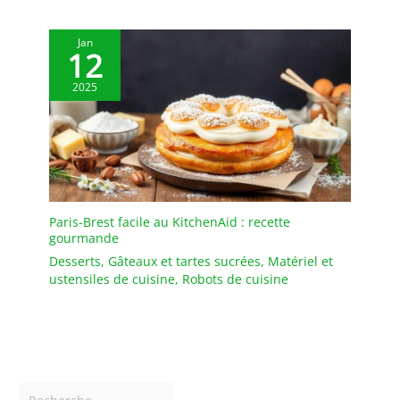
déversements, gardent le
comptoir et la table
Jan
propres. Cadeau idéal
12
pour la fête des mères, la
2025
fête des pères
EMBALLAGE: Un
emballage bien conçu
protège la vaisselle en
toute sécurité pendant le
transport. Nous vous
offrirons un
remplacement gratuit si
Paris-Brest facile au KitchenAid : recette
gourmande
les plateaux arrivent
cassés
Desserts
,
Gâteaux et tartes sucrées
,
Matériel et
ustensiles de cuisine
,
Robots de cuisine