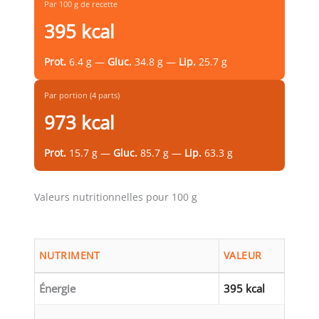
Par 100 g de recette
395 kcal
Prot.
6.4 g —
Gluc.
34.8 g —
Lip.
25.7 g
Par portion (4 parts)
973 kcal
Prot.
15.7 g —
Gluc.
85.7 g —
Lip.
63.3 g
Valeurs nutritionnelles pour 100 g
NUTRIMENT
VALEUR
Énergie
395 kcal