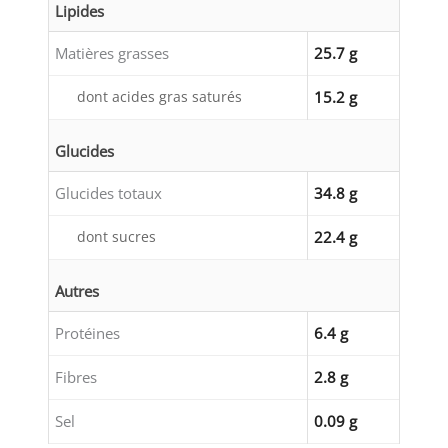
Lipides
Matières grasses
25.7 g
dont acides gras saturés
15.2 g
Glucides
Glucides totaux
34.8 g
dont sucres
22.4 g
Autres
Protéines
6.4 g
Fibres
2.8 g
Sel
0.09 g