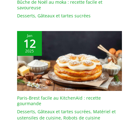
Bûche de Noël au moka : recette facile et
magnétique ou au trou
savoureuse
de suspension au dos,
Desserts
,
Gâteaux et tartes sucrées
vous pouvez facilement
l'attacher à votre four ou
à votre réfrigérateur ou
Jan
le suspendre n'importe
12
où. Après utilisation, il
suffit d'essuyer ou de
2025
rincer la sonde
Paris-Brest facile au KitchenAid : recette
gourmande
Desserts
,
Gâteaux et tartes sucrées
,
Matériel et
ustensiles de cuisine
,
Robots de cuisine