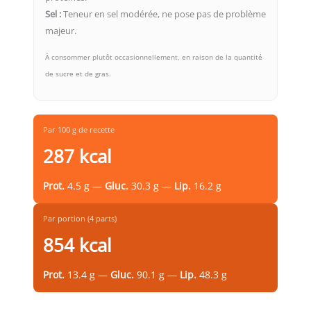
Sel :
Teneur en sel modérée, ne pose pas de problème
majeur.
À consommer plutôt occasionnellement, en raison de la quantité
de sucre et de gras.
Par 100 g de recette
287 kcal
Prot.
4.5 g —
Gluc.
30.3 g —
Lip.
16.2 g
Par portion (4 parts)
854 kcal
Prot.
13.4 g —
Gluc.
90.1 g —
Lip.
48.3 g