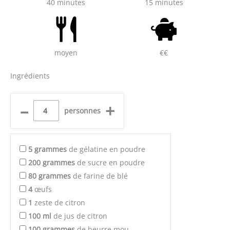
40 minutes
15 minutes
moyen
€€
Ingrédients
–
+
personnes
5
grammes
de gélatine en poudre
200
grammes
de sucre en poudre
80
grammes
de farine de blé
4
œufs
1
zeste de citron
100
ml
de jus de citron
100
grammes
de beurre mou