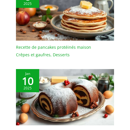
qualité avec un diamètre
2025
de 8 mm, ce qui fournit
la sensibilité nécessaire
pour des résultats précis
et minimise l'espace
nécessaire pour percer
les aliments. La longueur
de 11,5 cm vous permet
Recette de pancakes protéinés maison
de pénétrer plus
Crêpes et gaufres
,
Desserts
profondément au centre
des grands rôtis et des
pains sans brûler votre
peau (NOTE : À
Jan
10
l'exception de la sonde
en acier inoxydable, le
2025
produit lui-même n'est
pas étanche) FACILE À
NETTOYER ET PRATIQUE :
Le thermomètres à
viande pliable peut être
facilement plié pour être
rangé. Grâce à la finition