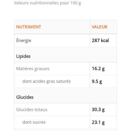
Valeurs nutritionnelles pour 100 g
NUTRIMENT
VALEUR
Énergie
287 kcal
Lipides
Matières grasses
16.2 g
dont acides gras saturés
9.5 g
Glucides
Glucides totaux
30.3 g
dont sucres
23.1 g