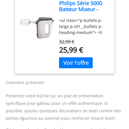
Philips Série 5000
les crèmes légères
tranchants
Batteur Mixeur -
comme les pâtes
Puissance 450 W,
épaisses. Accessoires en
<ul class="p-bullets p-
Fouets Coniques
acier inoxydable
large p-s01__bullets p-
pour Pâte Aérée, 5
durables : Livré avec des
heading-medium"> <li
Vitesses + Turbo,
fouets et crochets
class="p-s01__bullet">450
Éjection Facile des
pétrisseurs en acier
32,99 €
W</li> <li class="p-
Accessoires, Clip
inoxydable pour des
25,99 €
s01__bullet">5 vitesses +
Attache-Cordon
performances fiables et
fonction Turbo</li> <li
(HR3741/00)
durables. Design
class="p-
ergonomique et facile
s01__bullet">Gris
d'utilisation : Poignée
cachemire</li> </ul>
ergonomique et bouton
d'éjection pratique pour
Comment présenter
une utilisation
confortable et un
Présentez votre bûche sur un plat de présentation
changement rapide des
spécifique pour gâteau pour un effet authentique. Si
accessoires. Compact et
possible, ajoutez quelques décorations de Noël comme des
pratique pour un usage
quotidien : Léger, doté
petites figurines au sommet pour renforcer l’esprit festif.
d'un câble de 1 mètre et