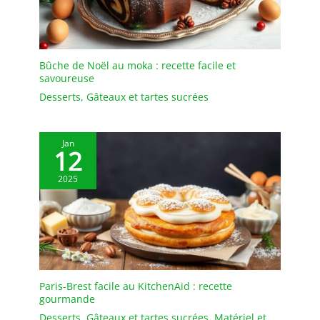
Bûche de Noël au moka : recette facile et
savoureuse
Desserts
,
Gâteaux et tartes sucrées
Jan
12
2025
Paris-Brest facile au KitchenAid : recette
gourmande
Desserts
,
Gâteaux et tartes sucrées
,
Matériel et