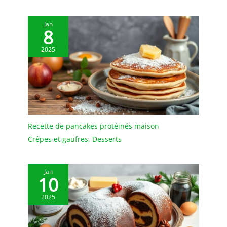
soignée et résistante,
Nettoyage facile, Lavable
Jan
au lave-vaisselle
8
Contenu: 1x Westmark
Plat à Gâteau, Garantie
2025
de 5 ans, Dimensions : ø
31,5 x 1,7 cm, Matière :
Plastique (PS), Couleur :
Transparent, 34552211
Recette de pancakes protéinés maison
Crêpes et gaufres
,
Desserts
Jan
10
2025