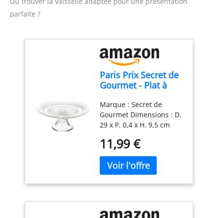
d'un design compact, ce
Où trouver la vaisselle adaptée pour une présentation
mixeur est facile à ranger
parfaite ?
et parfait pour toutes vos
tâches de cuisine.
Paris Prix Secret de
Gourmet - Plat à
Gâteau sur Pied
Marque : Secret de
Renaissance 29cm
Gourmet Dimensions : D.
Transparent
29 x P. 0,4 x H. 9,5 cm
Matière : Verre Coloris :
11,99 €
Transparent