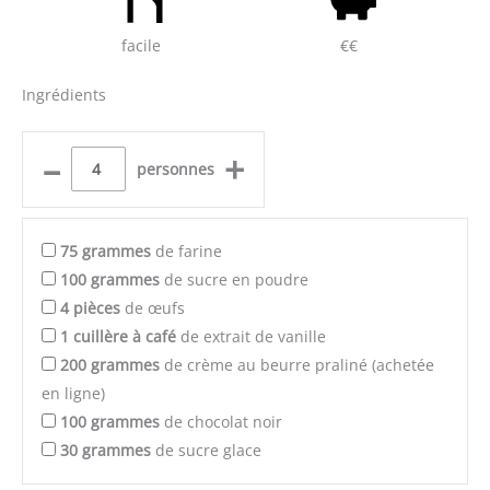
facile
€€
Ingrédients
–
+
personnes
75
grammes
de farine
100
grammes
de sucre en poudre
4
pièces
de œufs
1
cuillère à café
de extrait de vanille
200
grammes
de crème au beurre praliné (achetée
en ligne)
100
grammes
de chocolat noir
30
grammes
de sucre glace