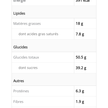
Énergie
391 kcal
Lipides
Matières grasses
18 g
dont acides gras saturés
7.8 g
Glucides
Glucides totaux
50.5 g
dont sucres
39.2 g
Autres
Protéines
6.3 g
Fibres
1.9 g