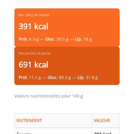
Par 100 g de recette
391 kcal
Prot.
6.3 g —
Gluc.
50.5 g —
Lip.
18 g
Par portion (4 parts)
691 kcal
Prot.
11.1 g —
Gluc.
89.3 g —
Lip.
31.8 g
Valeurs nutritionnelles pour 100 g
NUTRIMENT
VALEUR