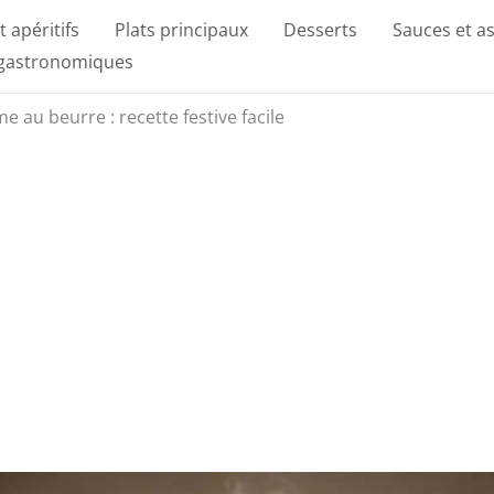
t apéritifs
Plats principaux
Desserts
Sauces et a
 gastronomiques
e au beurre : recette festive facile