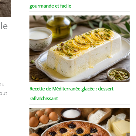
gourmande et facile
le
au
Recette de Méditerranée glacée : dessert
tout
rafraîchissant