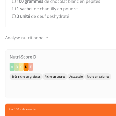
100
grammes
de chocolat blanc en pépites
1
sachet
de chantilly en poudre
3
unité
de oeuf déshydraté
Analyse nutritionnelle
Nutri-Score D
A
B
C
D
E
Très riche en graisses
Riche en sucres
Assez salé
Riche en calories
Par 100 g de recette