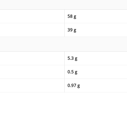
58 g
39 g
5.3 g
0.5 g
0.97 g