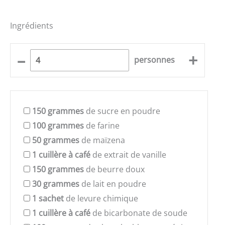
Ingrédients
–
+
personnes
150
grammes
de sucre en poudre
100
grammes
de farine
50
grammes
de maïzena
1
cuillère à café
de extrait de vanille
150
grammes
de beurre doux
30
grammes
de lait en poudre
1
sachet
de levure chimique
1
cuillère à café
de bicarbonate de soude