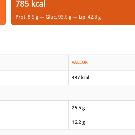
785 kcal
Prot.
8.5 g —
Gluc.
93.6 g —
Lip.
42.8 g
VALEUR
487 kcal
26.5 g
16.2 g