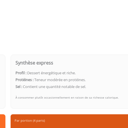
Synthèse express
Profil :
Dessert énergétique et riche.
Protéines :
Teneur modérée en protéines.
Sel :
Contient une quantité notable de sel.
À consommer plutôt occasionnellement en raison de sa richesse calorique.
Par portion (4 parts)