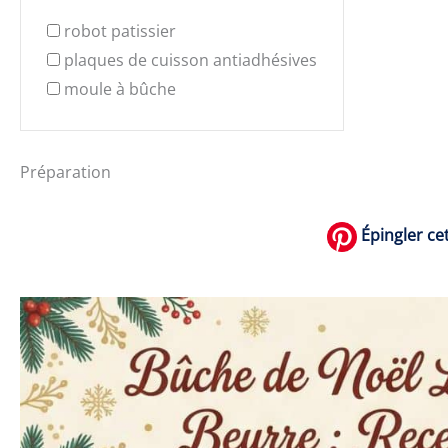
robot patissier
plaques de cuisson antiadhésives
moule à bûche
Préparation
Épingler cet