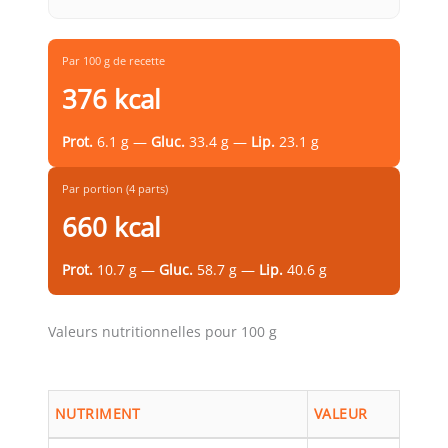
Par 100 g de recette
376 kcal
Prot.
6.1 g —
Gluc.
33.4 g —
Lip.
23.1 g
Par portion (4 parts)
660 kcal
Prot.
10.7 g —
Gluc.
58.7 g —
Lip.
40.6 g
Valeurs nutritionnelles pour 100 g
NUTRIMENT
VALEUR