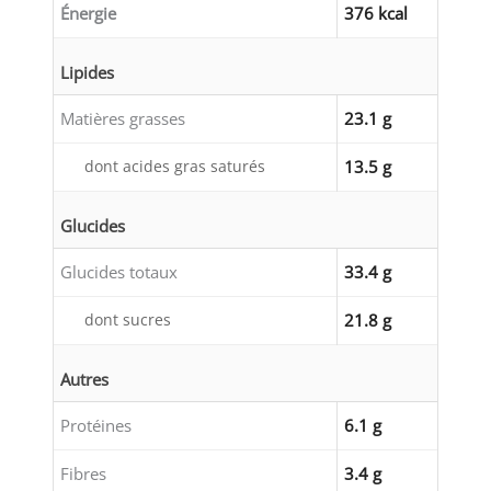
Énergie
376 kcal
Lipides
Matières grasses
23.1 g
dont acides gras saturés
13.5 g
Glucides
Glucides totaux
33.4 g
dont sucres
21.8 g
Autres
Protéines
6.1 g
Fibres
3.4 g