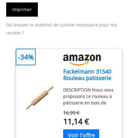
Imprimer
Où trouver le matériel de cuisine nécessaire pour ma
recette ?
-34%
Fackelmann 31540
Rouleau patisserie
en bois, rouleau à
DESCRIPTION Nous vous
pâtisserie,
proposons ce rouleau à
accessoires cuisine,
pâtisserie en bois de
ustensiles de
hêtre clair, poncé
cuisine patisserie,
16,99 €
finement. Au centre du
rouleau à patisserie,
11,14 €
rouleau il y a un axe
Bois, Métal, 44,5 x 6
métallique qui lui donne
x 6 cm
de la solidité LE PETIT +