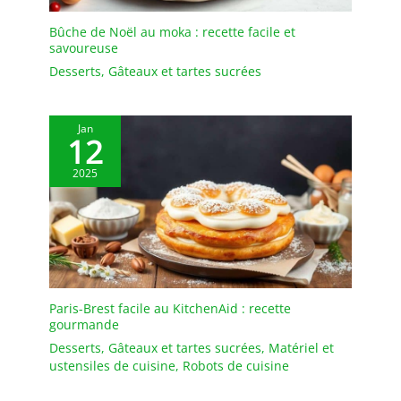
remplacement gratuit si
les plateaux arrivent
Bûche de Noël au moka : recette facile et
cassés
savoureuse
Desserts
,
Gâteaux et tartes sucrées
Jan
12
2025
Paris-Brest facile au KitchenAid : recette
gourmande
Desserts
,
Gâteaux et tartes sucrées
,
Matériel et
ustensiles de cuisine
,
Robots de cuisine