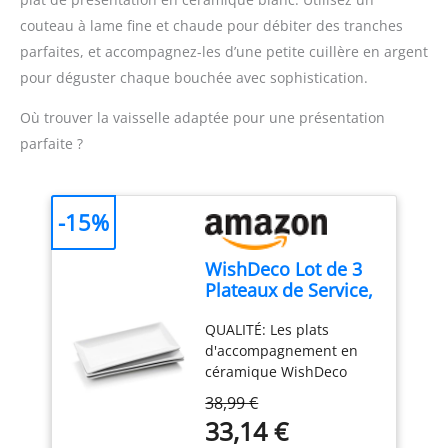
accessoires. Compact et
inoxydable,drainage
couteau à lame fine et chaude pour débiter des tranches
pratique pour un usage
facile;vous pouvez en
quotidien : Léger, doté
parfaites, et accompagnez-les d’une petite cuillère en argent
utiliser pour la fonte du
d'un câble de 1 mètre et
lait ou de la crème,
pour déguster chaque bouchée avec sophistication.
d'un design compact, ce
chocolat, confiture,
mixeur est facile à ranger
savons artisanaux, cire
Où trouver la vaisselle adaptée pour une présentation
et parfait pour toutes vos
de beauté. Convient à
parfaite ?
tâches de cuisine.
diverses occasions
-15%
WishDeco Lot de 3
Plateaux de Service,
Assiettes
QUALITÉ: Les plats
Rectangulaires
d'accompagnement en
Blanches 35x15 cm,
céramique WishDeco
Grandes Assiettes à
sont fabriqués en
Dîner en Porcelaine,
38,99 €
porcelaine
Plateaux de fête
33,14 €
professionnelle durable,
pour Dessert,