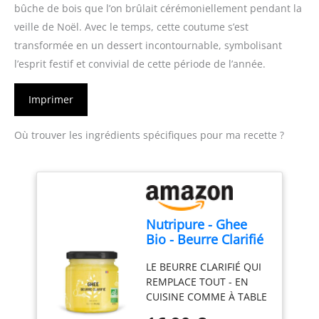
bûche de bois que l’on brûlait cérémoniellement pendant la
veille de Noël. Avec le temps, cette coutume s’est
transformée en un dessert incontournable, symbolisant
l’esprit festif et convivial de cette période de l’année.
Imprimer
Où trouver les ingrédients spécifiques pour ma recette ?
Nutripure - Ghee
Bio - Beurre Clarifié
- Sans Lactose ni
LE BEURRE CLARIFIÉ QUI
Caséine - 300 g
REMPLACE TOUT - EN
CUISINE COMME À TABLE
: Le ghee est du beurre