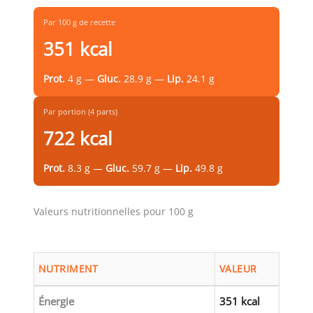
Par 100 g de recette
351 kcal
Prot.
4 g —
Gluc.
28.9 g —
Lip.
24.1 g
Par portion (4 parts)
722 kcal
Prot.
8.3 g —
Gluc.
59.7 g —
Lip.
49.8 g
Valeurs nutritionnelles pour 100 g
NUTRIMENT
VALEUR
Énergie
351 kcal