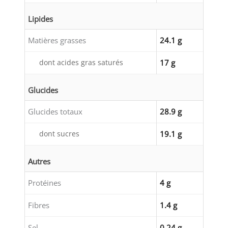
Lipides
Matières grasses
24.1 g
dont acides gras saturés
17 g
Glucides
Glucides totaux
28.9 g
dont sucres
19.1 g
Autres
Protéines
4 g
Fibres
1.4 g
Sel
0.24 g