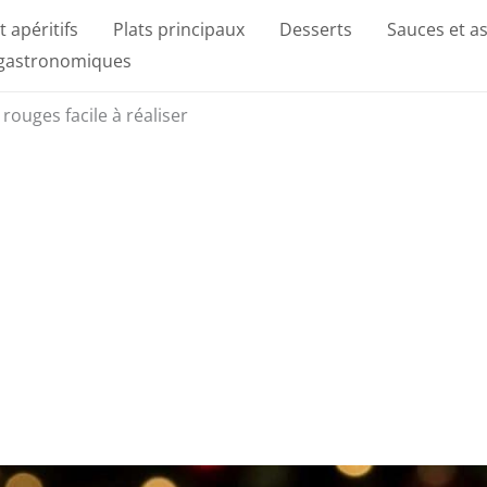
t apéritifs
Plats principaux
Desserts
Sauces et a
 gastronomiques
 rouges facile à réaliser