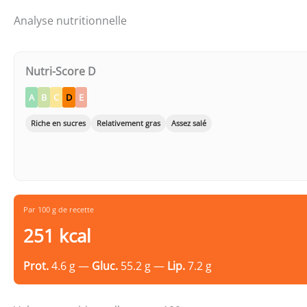
Analyse nutritionnelle
Nutri-Score D
A
B
C
D
E
Riche en sucres
Relativement gras
Assez salé
Par 100 g de recette
251 kcal
Prot.
4.6 g —
Gluc.
55.2 g —
Lip.
7.2 g