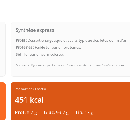
Synthèse express
Profil :
Dessert énergétique et sucré, typique des fêtes de fin d'ann
Protéines :
Faible teneur en protéines.
Sel :
Teneur en sel modérée.
Dessert à déguster en petite quantité en raison de sa teneur élevée en sucres.
Par portion (4 parts)
451 kcal
Prot.
8.2 g —
Gluc.
99.2 g —
Lip.
13 g