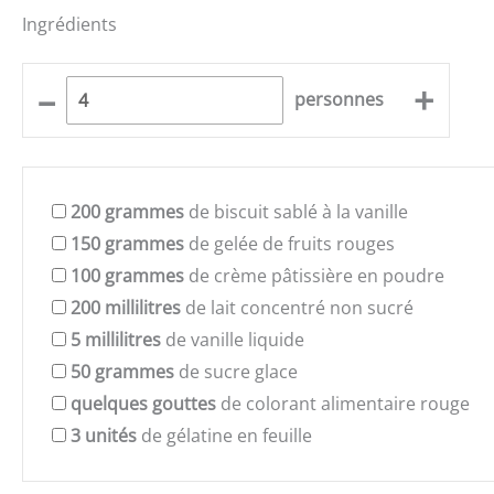
Ingrédients
–
+
personnes
200
grammes
de biscuit sablé à la vanille
150
grammes
de gelée de fruits rouges
100
grammes
de crème pâtissière en poudre
200
millilitres
de lait concentré non sucré
5
millilitres
de vanille liquide
50
grammes
de sucre glace
quelques
gouttes
de colorant alimentaire rouge
3
unités
de gélatine en feuille