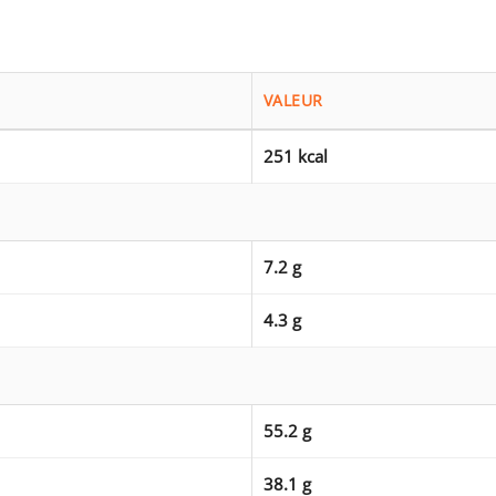
VALEUR
251 kcal
7.2 g
4.3 g
55.2 g
38.1 g