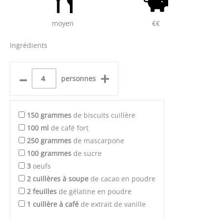
moyen
€€
Ingrédients
–
+
personnes
150
grammes
de biscuits cuillère
100
ml
de café fort
250
grammes
de mascarpone
100
grammes
de sucre
3
oeufs
2
cuillères à soupe
de cacao en poudre
2
feuilles
de gélatine en poudre
1
cuillère à café
de extrait de vanille