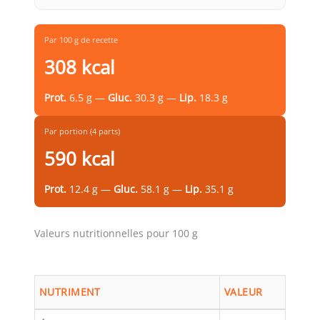
Par 100 g de recette
308 kcal
Prot.
6.5 g —
Gluc.
30.3 g —
Lip.
18.3 g
Par portion (4 parts)
590 kcal
Prot.
12.4 g —
Gluc.
58.1 g —
Lip.
35.1 g
Valeurs nutritionnelles pour 100 g
NUTRIMENT
VALEUR