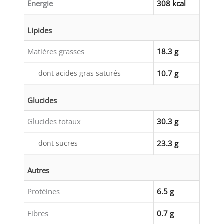
Énergie
308 kcal
Lipides
Matières grasses
18.3 g
dont acides gras saturés
10.7 g
Glucides
Glucides totaux
30.3 g
dont sucres
23.3 g
Autres
Protéines
6.5 g
Fibres
0.7 g