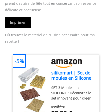
prend des airs de fête tout en conservant son essence
délicate et onctueuse.
Imprimer
Où trouver le matériel de cuisine nécessaire pour ma
recette ?
-5%
silikomart | Set de
moules en Silicone
DIAMOND BUCHE,
SET 3 Moules en
FROZEN BUCHE
SILICONE : Découvrez le
MAT, MAGIC WOOD
set innovant pour créer
MAT, antiadhésif,
des moules à semifreddo
Lot de 3 tapis à
35,07 €
et à crème glacée en 3D
gâteaux, 3D Design,