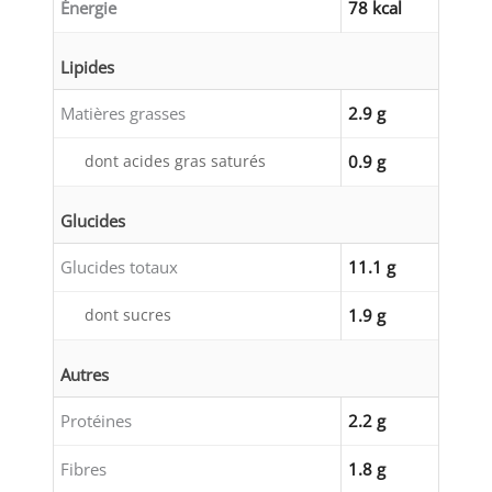
Énergie
78 kcal
Lipides
Matières grasses
2.9 g
dont acides gras saturés
0.9 g
Glucides
Glucides totaux
11.1 g
dont sucres
1.9 g
Autres
Protéines
2.2 g
Fibres
1.8 g