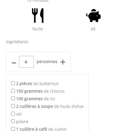
15 minutes
facile
€€
Ingrédients
–
+
personnes
2
pièces
de butternut
150
grammes
de chorizo
100
grammes
de riz
2
cuillères à soupe
de huile d’olive
sel
poivre
1
cuillère à café
de cumin