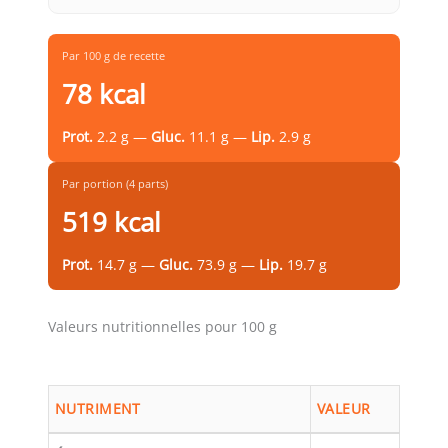
Par 100 g de recette
78 kcal
Prot.
2.2 g —
Gluc.
11.1 g —
Lip.
2.9 g
Par portion (4 parts)
519 kcal
Prot.
14.7 g —
Gluc.
73.9 g —
Lip.
19.7 g
Valeurs nutritionnelles pour 100 g
NUTRIMENT
VALEUR