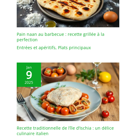
envoyer un e-mail. Nous
traiterons vos
commandes en temps
opportun et vous
apporterons une
expérience d'achat
Pain naan au barbecue : recette grillée à la
perfection
heureuse.
Entrées et apéritifs
,
Plats principaux
Jan
9
2025
Recette traditionnelle de l’île d’Ischia : un délice
culinaire italien