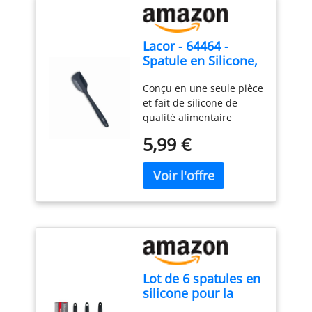
Lacor - 64464 -
Spatule en Silicone,
Certificat LFGB
Conçu en une seule pièce
Écologique, Sans
et fait de silicone de
BPA, Antiadhésif,
qualité alimentaire
Résistant à la
(Certificat LFGB) de la
Chaleur, Lave-
5,99 €
plus haute qualité et
vaisselle sûr, 27,5
exempt de BPA. Noyau
cm, Noir.
métallique intérieur pour
une résistance
supplémentaire, sans
perdre la flexibilité du
bord. Résistant aux
températures élevées.
Poignée ergonomique
Lot de 6 spatules en
douce au toucher et
silicone pour la
antidérapant. Conçu
cuisine, la pâtisserie
exclusivement pour les