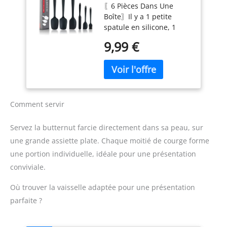
〖6 Pièces Dans Une
et le mélange,
articles de cuisine
Boîte〗Il y a 1 petite
spatule en
antiadhésive, tels que les
spatule en silicone, 1
caoutchouc anti-
casseroles ou les
grande spatule en
adhésif résistant à
casseroles. Ne grattez
9,99 €
silicone noire, 1 petite
la chaleur de 250 °C
pas le produit. Il y a un
cuillère, 1 grande spatule
(noir)
trou suspendu. Convient
en caoutchouc, 1 brosse
au lave-vaisselle.
à pâtisserie en
Mesures: 27.5cm.
caoutchouc, 1 spatule en
caoutchouc pour bocal,
Comment servir
qui peuvent répondre à
vos différents besoins de
Servez la butternut farcie directement dans sa peau, sur
cuisine, de cuisson et
une grande assiette plate. Chaque moitié de courge forme
d’agitation. Elle
une portion individuelle, idéale pour une présentation
deviendra votre aide
efficace en cuisine, vous
conviviale.
permettant de ressentir
la joie de cuisiner.
Où trouver la vaisselle adaptée pour une présentation
〖Silicone de qualité
parfaite ?
alimentaire〗Le set de
spatules en silicone est