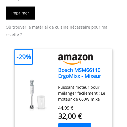
Imprimer
Où trouver le matériel de cuisine nécessaire pour ma
recette ?
-29%
Bosch MSM66110
ErgoMixx - Mixeur
plongeant, 2
Puissant moteur pour
vitesses
mélanger facilement : Le
moteur de 600W mixe
sans effort les
44,99 €
ingrédients les plus durs
32,00 €
; préparez de
nombreuses recettes