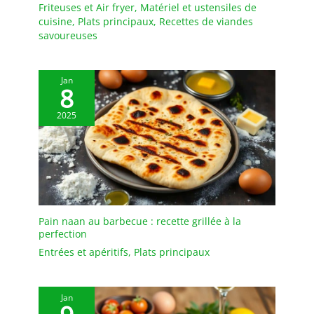
Friteuses et Air fryer
,
Matériel et ustensiles de
assiettes plates blanches
cuisine
,
Plats principaux
,
Recettes de viandes
est soigneusement
savoureuses
emballée dans une boîte
en polystyrène et en
carton, avec un
Jan
rembourrage entre
8
chaque assiette pour
2025
garantissant une
livraison sûre et sans
dommage 【Facile à
Nettoyer et à Ranger】
L'intérieur assiettes
plates en porcelaine est
lisse et facile à nettoyer.
Vous pouvez laver le
Pain naan au barbecue : recette grillée à la
perfection
plateau à la main ou
simplement l'essuyer
Entrées et apéritifs
,
Plats principaux
avec un chiffon humide
Jan