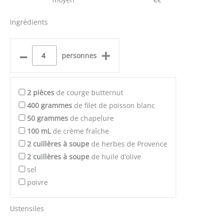
Ingrédients
–
+
personnes
2
pièces
de courge butternut
400
grammes
de filet de poisson blanc
50
grammes
de chapelure
100
mL
de crème fraîche
2
cuillères à soupe
de herbes de Provence
2
cuillères à soupe
de huile d’olive
sel
poivre
Ustensiles