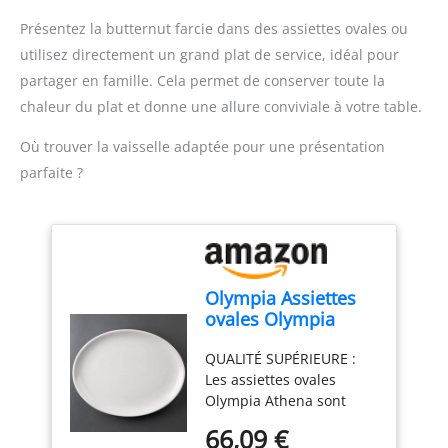
les dégâts, pour une
ingrédients, simplifiant la
Présentez la butternut farcie dans des assiettes ovales ou
expérience plus propre
préparation des repas
utilisez directement un grand plat de service, idéal pour
et plus agréable DESIGN
Contenu de la livraison :
partager en famille. Cela permet de conserver toute la
CONFORTABLE : Une
Mixeur plongeant
poignée ergonomique
ErgoMixx 600 W avec 2
chaleur du plat et donne une allure conviviale à votre table.
avec une prise en main
vitesses et gobelet
texturée, pour
doseur
Où trouver la vaisselle adaptée pour une présentation
expérience plus facile et
parfaite ?
plus confortable, idéal
pour une utilisation
fréquente DURABLE : 2
lames Zelkrom qui
garantissent des
performances durables
Olympia Assiettes
REPARABILITE 15 ANS AU
ovales Olympia
JUSTE PRIX : engagement
Athena 305 x
de réparabilité 15 ans au
QUALITÉ SUPÉRIEURE :
241mm (Lot de 6),
juste prix grâce à notre
Les assiettes ovales
Blanc, 29(H) x 305(L)
réseau de 6200
Olympia Athena sont
x 241(P) mm,
réparateurs dans le
fabriquées dans un
Porcelaine, CC212
66,09 €
monde, pour contribuer
matériau super vitrifié