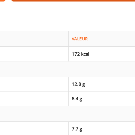
VALEUR
172 kcal
12.8 g
8.4 g
7.7 g