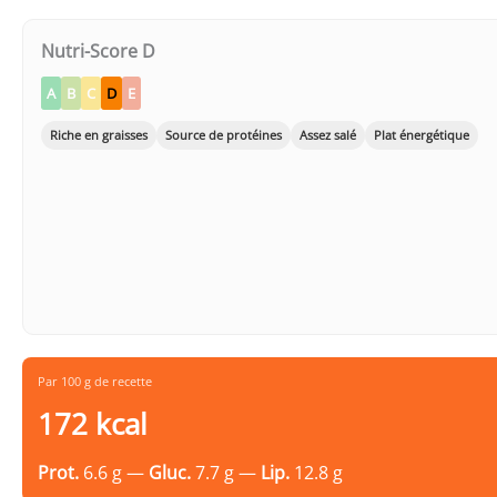
Nutri-Score D
A
B
C
D
E
Riche en graisses
Source de protéines
Assez salé
Plat énergétique
Par 100 g de recette
172 kcal
Prot.
6.6 g —
Gluc.
7.7 g —
Lip.
12.8 g