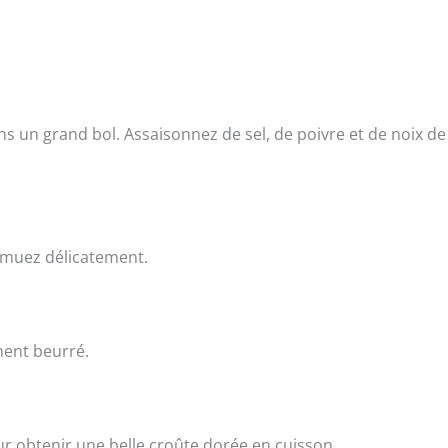
s un grand bol. Assaisonnez de sel, de poivre et de noix de
emuez délicatement.
ment beurré.
r obtenir une belle croûte dorée en cuisson.