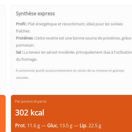
Synthèse express
Profil :
Plat énergétique et réconfortant, idéal pour les soirées
fraîches.
Protéines :
Cette recette est une bonne source de protéines, grâce
parmesan.
Sel :
La teneur en sel est modérée, principalement due à l'utilisatio
du fromage.
À consommer plutôt occasionnellement en raison de sa richesse en graisses
saturées.
Par portion (4 parts)
302 kcal
Prot.
11.6 g —
Gluc.
13.5 g —
Lip.
22.5 g