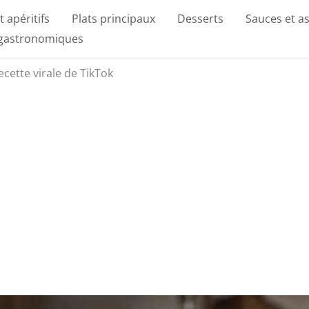
t apéritifs
Plats principaux
Desserts
Sauces et a
 gastronomiques
recette virale de TikTok