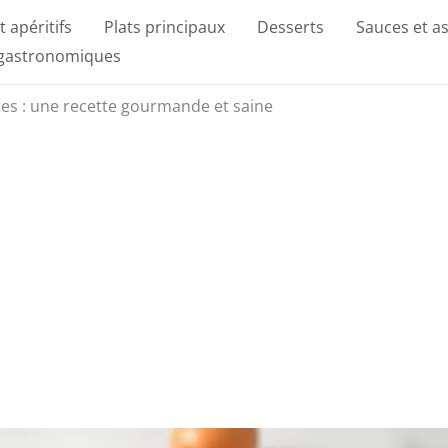
t apéritifs
Plats principaux
Desserts
Sauces et a
 gastronomiques
tes : une recette gourmande et saine