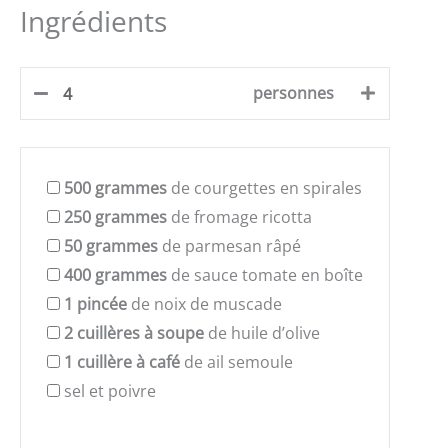
Ingrédients
personnes
500
grammes
de courgettes en spirales
250
grammes
de fromage ricotta
50
grammes
de parmesan râpé
400
grammes
de sauce tomate en boîte
1
pincée
de noix de muscade
2
cuillères à soupe
de huile d’olive
1
cuillère à café
de ail semoule
sel et poivre