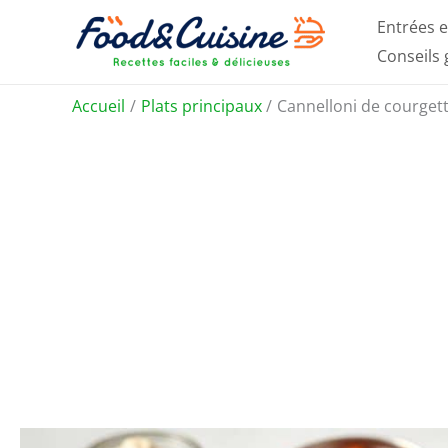
Aller
Entrées e
au
Conseils
contenu
Accueil
Plats principaux
Cannelloni de courget