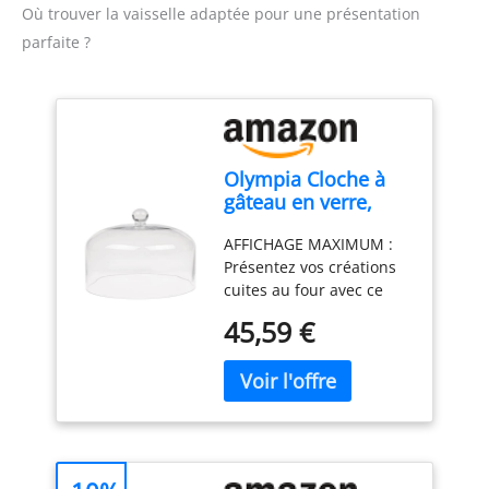
Où trouver la vaisselle adaptée pour une présentation
congélateur
parfaite ?
Olympia Cloche à
gâteau en verre,
285(Ø) x 200(H)mm,
AFFICHAGE MAXIMUM :
verre transparent
Présentez vos créations
haute clarté,
cuites au four avec ce
protège les gâteaux
dôme de support à
faits maison,
45,59 €
gâteau en verre Olympia
compatible avec la
élégant et classique qui
base CS013 (vendue
offre un angle de vision
séparément), CS014
de 360° GARDEZ VOS
GÂTEAUX FRAIS :
Empêchez vos gâteaux et
friandises sucrées d'être