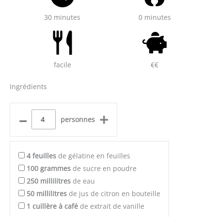
30 minutes
0 minutes
facile
€€
Ingrédients
–
+
personnes
4
feuilles
de gélatine en feuilles
100
grammes
de sucre en poudre
250
millilitres
de eau
50
millilitres
de jus de citron en bouteille
1
cuillère à café
de extrait de vanille