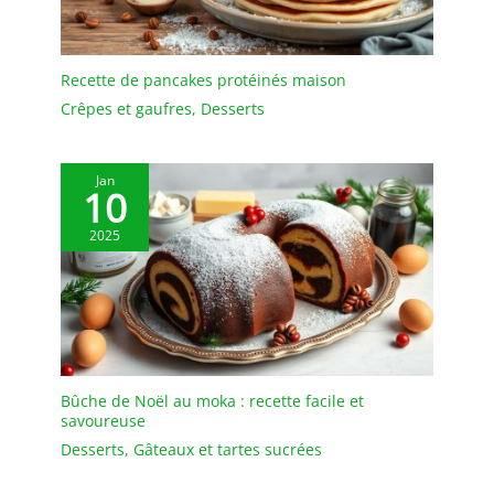
transparent de qualité,
occasion, comme les
ce plat de service est
magasins de desserts, les
durable, stable et facile à
mariages, les fêtes, etc
nettoyer pour une
Recette de pancakes protéinés maison
utilisation quotidienne
Crêpes et gaufres
,
Desserts
ou lors de réceptions et
événements.
Jan
10
2025
Bûche de Noël au moka : recette facile et
savoureuse
Desserts
,
Gâteaux et tartes sucrées