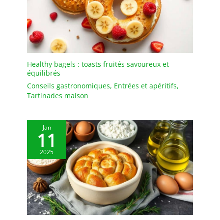
- Pinces à buffet
parfaitement adaptées
aux événements à la
maison, à l'hôtel et au
restaurant tels que les
barbecues, les foyers ou
les fêtes. Il peut
Healthy bagels : toasts fruités savoureux et
équilibrés
également être utilisé
pour un usage quotidien
Conseils gastronomiques
,
Entrées et apéritifs
,
pour ramasser du pain,
Tartinades maison
de la salade
Jan
11
2025