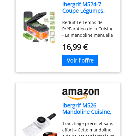
Ibergrif M524-7
Coupe Légumes,
Mandoline 7 en 1
Réduit Le Temps de
Multifonction
PréParation de la Cuisine
- La mandoline manuelle
Premium a une capacité
16,99 €
de 1300 ml, les
accessoires comprennent
1 récipient (adapté aux
micro-ondes), 1 couvercle
fraîcheur (adapté aux
micro-ondes, fermoir de
verrouillage inclus), 1
porte-couteau, 1 poignée
de sécurité, 1 panier
Ibergrif M526
d'égouttage (avec fente
Mandoline Cuisine,
pour les lames), 1
Coupe Légumes
couvercle presseur, 7
Tranchage précis et sans
Réglable 1–4 mm
lames tranchantes en
effort – Cette mandoline
acier inoxydable, 1