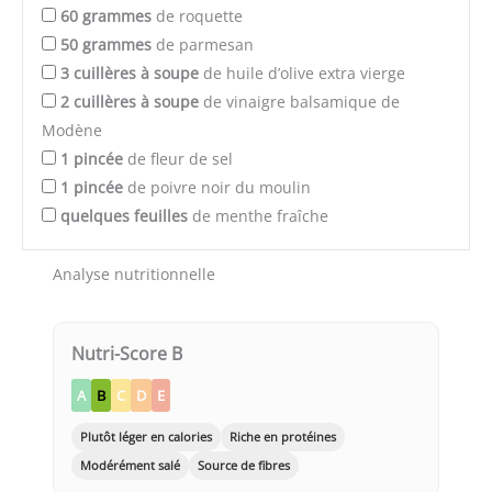
60
grammes
de roquette
50
grammes
de parmesan
3
cuillères à soupe
de huile d’olive extra vierge
2
cuillères à soupe
de vinaigre balsamique de
Modène
1
pincée
de fleur de sel
1
pincée
de poivre noir du moulin
quelques
feuilles
de menthe fraîche
Analyse nutritionnelle
Nutri-Score B
A
B
C
D
E
Plutôt léger en calories
Riche en protéines
Modérément salé
Source de fibres