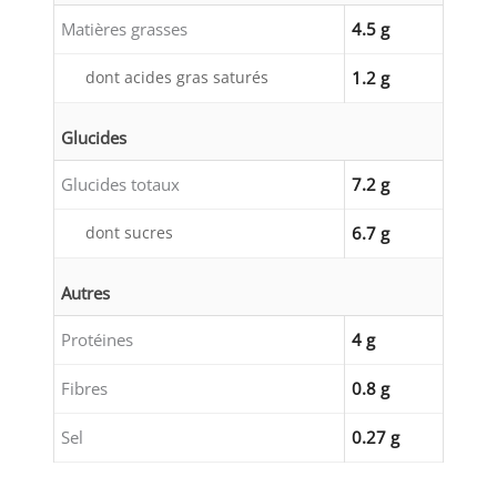
Matières grasses
4.5 g
dont acides gras saturés
1.2 g
Glucides
Glucides totaux
7.2 g
dont sucres
6.7 g
Autres
Protéines
4 g
Fibres
0.8 g
Sel
0.27 g