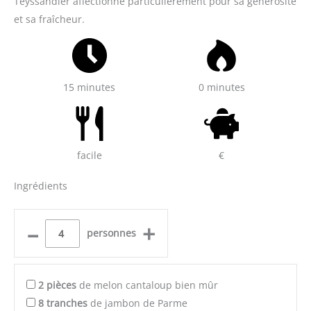
Teyssandier affectionne particulièrement pour sa générosité
et sa fraîcheur.
15 minutes
0 minutes
facile
€
Ingrédients
–
+
personnes
2
pièces
de melon cantaloup bien mûr
8
tranches
de jambon de Parme