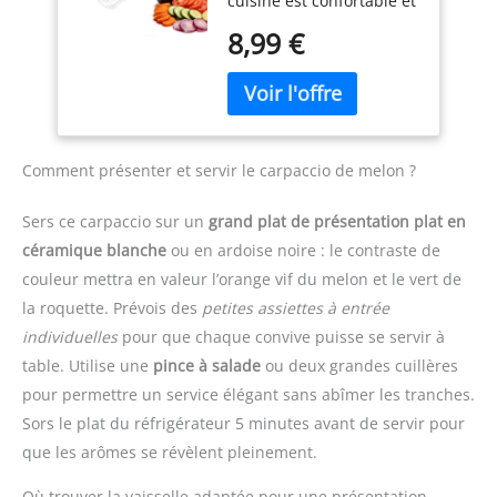
cuisine est confortable et
brosse de nettoyage
facile à utiliser. Elle
Matériau de Qualité
8,99 €
permet d’obtenir des
Alimentaire - Le coupe
tranches fines, nettes et
oignon manuel est
régulières avec un
fabriqué en PP de qualité
minimum d’effort. Que
alimentaire et 420J2, sans
vous soyez débutant ou
BPA, ce qui permet de
cuisinier expérimenté,
conserver des
Comment présenter et servir le carpaccio de melon ?
elle est simple et intuitive
ingrédients sains,
à prendre en main
nutritifs et sûrs. Avec ce
Sers ce carpaccio sur un
grand plat de présentation plat en
Épaisseur réglable 1–4
coupe-légumes à
céramique blanche
ou en ardoise noire : le contraste de
mm – Cette mandoline
mandoline, vous pouvez
couleur mettra en valeur l’orange vif du melon et le vert de
multifonctions dispose
être sûr de préparer des
de trois réglages
dîners sains, délicieux et
la roquette. Prévois des
petites assiettes à entrée
d’épaisseur pour
créatifs pour votre
individuelles
pour que chaque convive puisse se servir à
répondre à différents
famille. Utilisation
table. Utilise une
pince à salade
ou deux grandes cuillères
besoins. Choisissez des
Multifonctionnelle - Le
pour permettre un service élégant sans abîmer les tranches.
tranches fines (1 mm),
coupe légumes peut
moyennes (2 mm) ou
Sors le plat du réfrigérateur 5 minutes avant de servir pour
trancher, découper,
épaisses (4 mm) selon les
râper, réduire en purée,
que les arômes se révèlent pleinement.
ingrédients et les
non seulement pour
recettes. Afin de
couper les légumes, mais
Où trouver la vaisselle adaptée pour une présentation