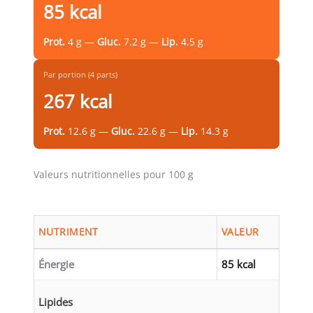
85 kcal
Prot.
4 g —
Gluc.
7.2 g —
Lip.
4.5 g
Par portion (4 parts)
267 kcal
Prot.
12.6 g —
Gluc.
22.6 g —
Lip.
14.3 g
Valeurs nutritionnelles pour 100 g
NUTRIMENT
VALEUR
Énergie
85 kcal
Lipides