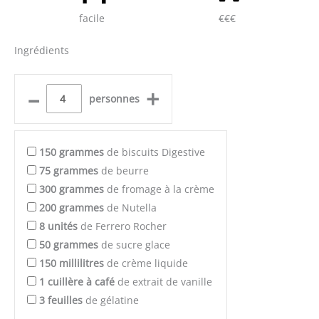
facile
€€€
Ingrédients
–
+
personnes
150
grammes
de biscuits Digestive
75
grammes
de beurre
300
grammes
de fromage à la crème
200
grammes
de Nutella
8
unités
de Ferrero Rocher
50
grammes
de sucre glace
150
millilitres
de crème liquide
1
cuillère à café
de extrait de vanille
3
feuilles
de gélatine