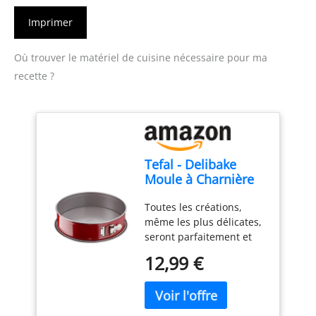
Imprimer
Où trouver le matériel de cuisine nécessaire pour ma
recette ?
Tefal - Delibake
Moule à Charnière
Antiadhésif - 23 cm -
Toutes les créations,
Rouge
même les plus délicates,
seront parfaitement et
facilement démoulées
12,99 €
grce à la ceinture
amovible du moule Le
fond plus large avec
rebords empêche le